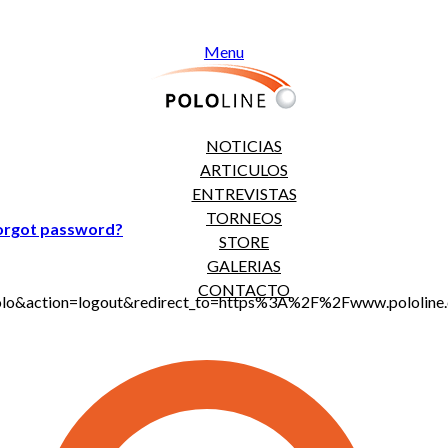
Menu
NOTICIAS
ARTICULOS
ENTREVISTAS
TORNEOS
orgot password?
STORE
GALERIAS
CONTACTO
jt_polo&action=logout&redirect_to=https%3A%2F%2Fwww.polo