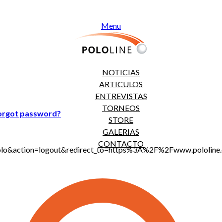
Menu
NOTICIAS
ARTICULOS
ENTREVISTAS
TORNEOS
orgot password?
STORE
GALERIAS
CONTACTO
jt_polo&action=logout&redirect_to=https%3A%2F%2Fwww.polo