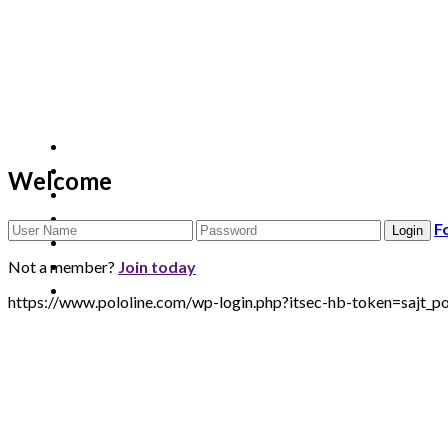
Welcome
F
Not a member?
Join today
https://www.pololine.com/wp-login.php?itsec-hb-token=sa