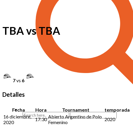
TBA vs TBA
7
vs
6
Detalles
Fecha
Hora
Tournament
temporada
16 diciembre,
Abierto Argentino de Polo
17:30
2020
2020
Femenino