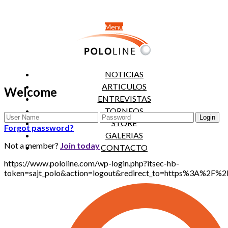
Menu
NOTICIAS
ARTICULOS
Welcome
ENTREVISTAS
TORNEOS
STORE
Forgot password?
GALERIAS
Not a member?
Join today
CONTACTO
https://www.pololine.com/wp-login.php?itsec-hb-
token=sajt_polo&action=logout&redirect_to=https%3A%2F