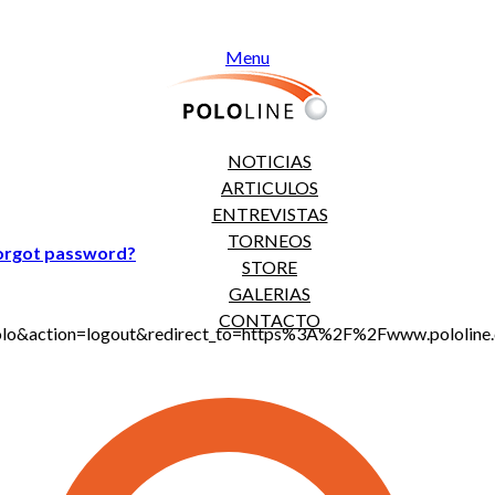
Menu
NOTICIAS
ARTICULOS
ENTREVISTAS
TORNEOS
orgot password?
STORE
GALERIAS
CONTACTO
jt_polo&action=logout&redirect_to=https%3A%2F%2Fwww.polol