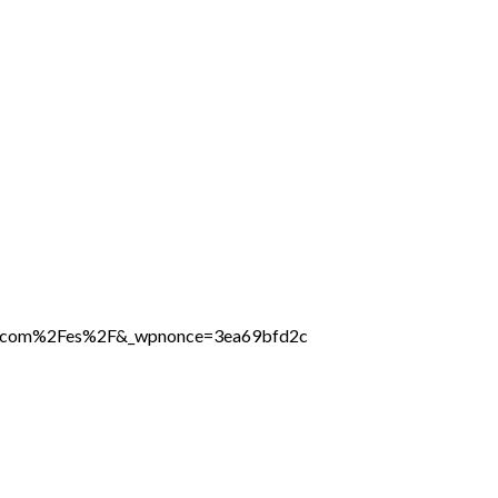
ine.com%2Fes%2F&_wpnonce=3ea69bfd2c