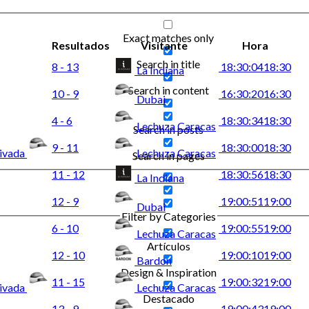
Exact matches only
Resultados
Visitante
Hora
Search in title
8 - 13
18:30:04
18:30
La Indiana
Search in content
10 - 9
16:30:20
16:30
Dubai
4 - 6
18:30:34
18:30
Lechuza Caracas
Search in posts
9 - 11
18:30:00
18:30
ivada
Lechuza Caracas
Search in pages
11 - 12
18:30:56
18:30
La Indiana
12 - 9
19:00:51
19:00
Dubai
Filter by Categories
6 - 10
19:00:55
19:00
Lechuza Caracas
Artículos
12 - 10
19:00:10
19:00
Bardon
Design & Inspiration
11 - 15
19:00:32
19:00
ivada
Lechuza Caracas
Destacado
13 - 9
19:00:43
19:00