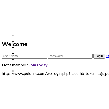
Welcome
F
Not a member?
Join today
https://www.pololine.com/wp-login.php?itsec-hb-token=sa