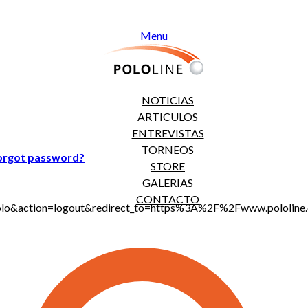
Menu
NOTICIAS
ARTICULOS
ENTREVISTAS
TORNEOS
orgot password?
STORE
GALERIAS
CONTACTO
jt_polo&action=logout&redirect_to=https%3A%2F%2Fwww.polo