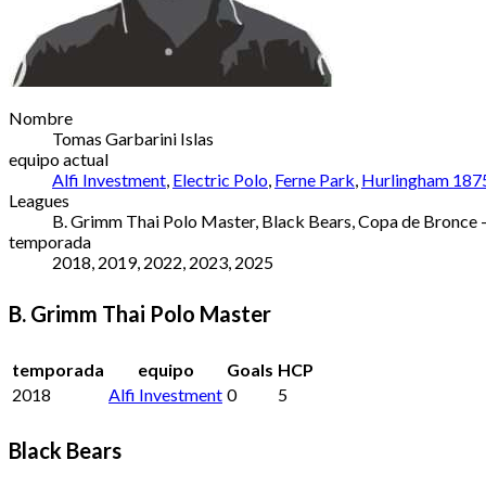
Nombre
Tomas Garbarini Islas
equipo actual
Alfi Investment
,
Electric Polo
,
Ferne Park
,
Hurlingham 187
Leagues
B. Grimm Thai Polo Master, Black Bears, Copa de Bronce
temporada
2018, 2019, 2022, 2023, 2025
B. Grimm Thai Polo Master
temporada
equipo
Goals
HCP
2018
Alfi Investment
0
5
Black Bears