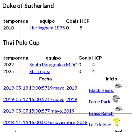
Duke of Sutherland
temporada
equipo
Goals
HCP
2018
Hurlingham 1875
0
5
Thai Polo Cup
temporada
equipo
Goals
HCP
2022
South Patagonian MDC
0
4
2025
St. Tropez
0
4
Fecha
Inicio
2019-05-19 13:00:57
19 mayo, 2019
Black Bears
2019-05-17 16:00:57
17 mayo, 2019
Ferne Park
2019-05-07 15:00:57
7 mayo, 2019
Brass Ranch
2018-11-16 16:00:00
16 noviembre, 2018
La Trinidad