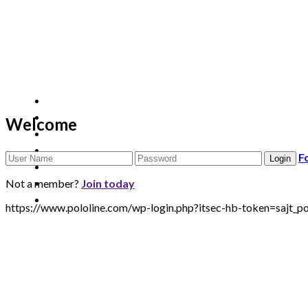
Welcome
F
Not a member?
Join today
https://www.pololine.com/wp-login.php?itsec-hb-token=sa