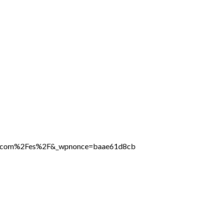
line.com%2Fes%2F&_wpnonce=baae61d8cb