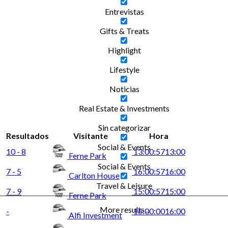
Entrevistas
Gifts & Treats
Highlight
Lifestyle
Noticias
Real Estate & Investments
Sin categorizar
Resultados
Visitante
Hora
Social & Events
10 - 8
13:00:57
13:00
Ferne Park
Social & Events
7 - 5
16:00:57
16:00
Carlton House
Travel & Leisure
7 - 9
15:00:57
15:00
Ferne Park
More results...
-
16:00:00
16:00
Alfi Investment