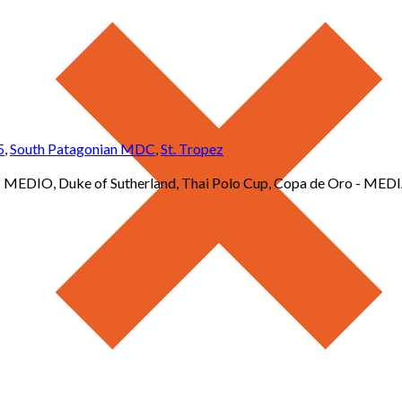
5
,
South Patagonian MDC
,
St. Tropez
 - MEDIO, Duke of Sutherland, Thai Polo Cup, Copa de Oro - ME