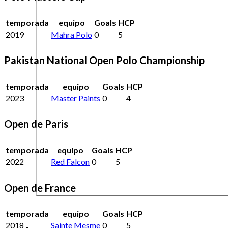
temporada
equipo
Goals
HCP
2019
Mahra Polo
0
5
Pakistan National Open Polo Championship
temporada
equipo
Goals
HCP
2023
Master Paints
0
4
Open de Paris
temporada
equipo
Goals
HCP
2022
Red Falcon
0
5
Open de France
temporada
equipo
Goals
HCP
2018
Sainte Mesme
0
5