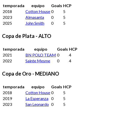
temporada
equipo
Goals
HCP
2018
Cotton House
0
5
2023
Almasanta
0
5
2025
John Smith
0
5
Copa de Plata - ALTO
temporada
equipo
Goals
HCP
2021
BN POLO TEAM
0
4
2022
Sainte Mesme
0
4
Copa de Oro - MEDIANO
temporada
equipo
Goals
HCP
2018
Cotton House
0
5
2019
La Esperanza
0
5
2023
San Leonardo
0
5