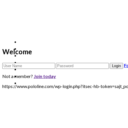
Welcome
F
Not a member?
Join today
https://www.pololine.com/wp-login.php?itsec-hb-token=sa