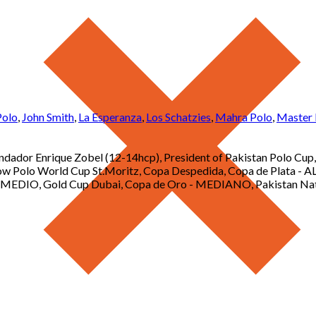
olo
,
John Smith
,
La Esperanza
,
Los Schatzies
,
Mahra Polo
,
Master 
dador Enrique Zobel (12-14hcp), President of Pakistan Polo Cup,
now Polo World Cup St.Moritz, Copa Despedida, Copa de Plata -
- MEDIO, Gold Cup Dubai, Copa de Oro - MEDIANO, Pakistan Nati