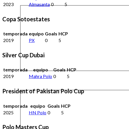
2023
Almasanta
0
5
Copa Sotoestates
temporada
equipo
Goals
HCP
2019
PX
0
5
Silver Cup Dubai
temporada
equipo
Goals
HCP
2019
Mahra Polo
0
5
President of Pakistan Polo Cup
temporada
equipo
Goals
HCP
2025
HN Polo
0
5
Polo Masters Cup