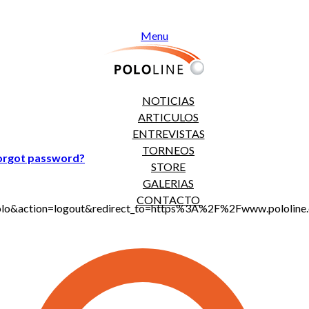
Menu
NOTICIAS
ARTICULOS
ENTREVISTAS
TORNEOS
orgot password?
STORE
GALERIAS
CONTACTO
jt_polo&action=logout&redirect_to=https%3A%2F%2Fwww.polo