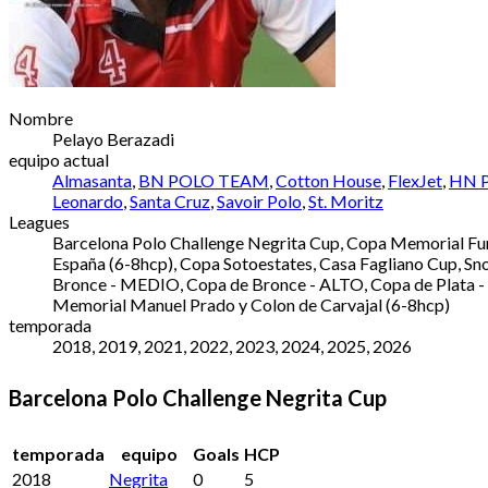
Nombre
Pelayo Berazadi
equipo actual
Almasanta
,
BN POLO TEAM
,
Cotton House
,
FlexJet
,
HN P
Leonardo
,
Santa Cruz
,
Savoir Polo
,
St. Moritz
Leagues
Barcelona Polo Challenge Negrita Cup, Copa Memorial Fun
España (6-8hcp), Copa Sotoestates, Casa Fagliano Cup, S
Bronce - MEDIO, Copa de Bronce - ALTO, Copa de Plata 
Memorial Manuel Prado y Colon de Carvajal (6-8hcp)
temporada
2018, 2019, 2021, 2022, 2023, 2024, 2025, 2026
Barcelona Polo Challenge Negrita Cup
temporada
equipo
Goals
HCP
2018
Negrita
0
5