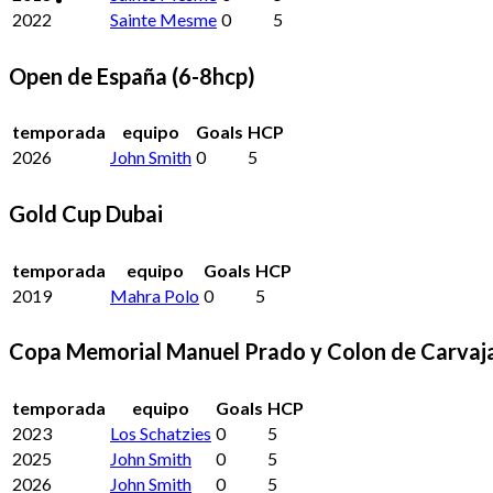
2022
Sainte Mesme
0
5
Open de España (6-8hcp)
temporada
equipo
Goals
HCP
2026
John Smith
0
5
Gold Cup Dubai
temporada
equipo
Goals
HCP
2019
Mahra Polo
0
5
Copa Memorial Manuel Prado y Colon de Carvaja
temporada
equipo
Goals
HCP
2023
Los Schatzies
0
5
2025
John Smith
0
5
2026
John Smith
0
5