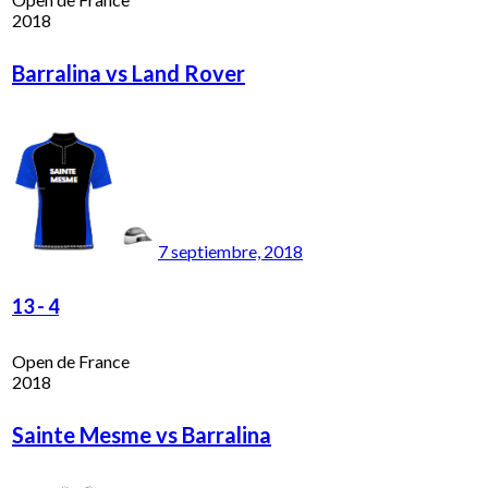
2018
Barralina vs Land Rover
7 septiembre, 2018
13
-
4
Open de France
2018
Sainte Mesme vs Barralina