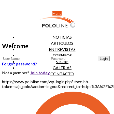
Menu
NOTICIAS
ARTICULOS
Welcome
ENTREVISTAS
TORNEOS
STORE
Forgot password?
GALERIAS
Not a member?
Join today
CONTACTO
https://www.pololine.com/wp-login.php?itsec-hb-
token=sajt_polo&action=logout&redirect_to=https%3A%2F