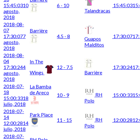
15:45:03
10
6 - 10
15:45:03
15:
Talandracas
agosto,
2018
2018-08-
07
Barrière
17:30:07
7
4.5 - 8
17:30:07
17:
Guapos
agosto,
Malditos
2018
2018-08-
04
In The
17:30:24
4
12 - 7.5
17:30:24
17:
Wings
Barrière
agosto,
2018
2018-07-
La Bamba
18
de Areco
RH
10 - 9
15:00:33
15:
15:00:33
18
Polo
julio, 2018
2018-07-
Park Place
14
RH
11 - 15
12:00:28
12:
12:00:28
14
Polo
julio, 2018
2018-07-
RH Polo