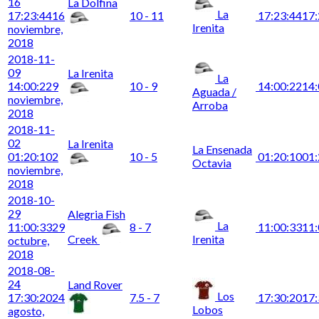
16
La Dolfina
La
17:23:44
16
10 - 11
17:23:44
17:
Irenita
noviembre,
2018
2018-11-
09
La Irenita
La
14:00:22
9
10 - 9
14:00:22
14:
Aguada /
noviembre,
Arroba
2018
2018-11-
02
La Irenita
La Ensenada
01:20:10
2
10 - 5
01:20:10
01:
Octavia
noviembre,
2018
2018-10-
29
Alegria Fish
La
11:00:33
29
8 - 7
11:00:33
11:
Creek
Irenita
octubre,
2018
2018-08-
24
Land Rover
Los
17:30:20
24
7.5 - 7
17:30:20
17:
Lobos
agosto,