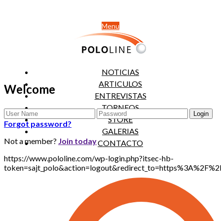
Menu
NOTICIAS
ARTICULOS
Welcome
ENTREVISTAS
TORNEOS
STORE
Forgot password?
GALERIAS
Not a member?
Join today
CONTACTO
https://www.pololine.com/wp-login.php?itsec-hb-
token=sajt_polo&action=logout&redirect_to=https%3A%2F