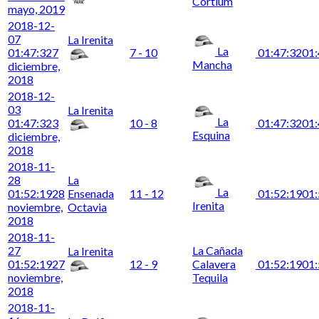
Cortium
mayo, 2019
2018-12-
07
La Irenita
La
01:47:32
7
7 - 10
01:47:32
01:
Mancha
diciembre,
2018
2018-12-
03
La Irenita
La
01:47:32
3
10 - 8
01:47:32
01:
Esquina
diciembre,
2018
2018-11-
28
La
La
01:52:19
28
Ensenada
11 - 12
01:52:19
01:
Irenita
noviembre,
Octavia
2018
2018-11-
27
La Cañada
La Irenita
01:52:19
27
12 - 9
Calavera
01:52:19
01:
noviembre,
Tequila
2018
2018-11-