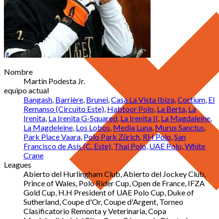
Nombre
Martín Podesta Jr.
equipo actual
Bangash
,
Barrière
,
Brunei
,
Casa La Vista Ibiza
,
Cortium
,
El
Remanso (Circuito Este)
,
Habtoor Polo
,
La Berta
,
La
Irenita
,
La Irenita G-Squared
,
La Irenita II
,
La Magdaleine
,
La Magdeleine
,
Los Lobos
,
Media Luna
,
Murus Sanctus
,
Park Place Vaara
,
Polo Park Zürich
,
RH Polo
,
San
Francisco de Asís (C. Este)
,
Thai Polo
,
UAE Polo
,
White
Crane
Leagues
Abierto del Hurlingham Club, Abierto del Jockey Club,
Prince of Wales, Polo Rider Cup, Open de France, IFZA
Gold Cup, H.H President of UAE Polo Cup, Duke of
Sutherland, Coupe d'Or, Coupe d'Argent, Torneo
Clasificatorio Remonta y Veterinaria, Copa