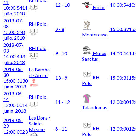
11
12 - 10
10:30:54
10:
Emlor
10:30:54
11
julio, 2018
2018-07-
RH Polo
08
9 - 8
15:00:39
15:
15:00:39
8
Monterosso
julio, 2018
2018-07-
RH Polo
03
Murus
9 - 10
14:00:44
14:
14:00:44
3
Sanctus
julio, 2018
2018-06-
La Bamba
30
de Areco
RH
13 - 9
15:00:31
15:
15:00:31
30
Polo
junio, 2018
2018-06-
RH Polo
14
11 - 12
12:00:00
12:
12:00:00
14
Talandracas
junio, 2018
Les Lions /
2018-05-
Sainte
23
RH
6 - 11
12:00:00
12:
Mesme
12:00:00
23
Polo