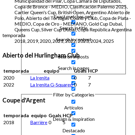
Municipalidad del Pilar, Copa Cámara de Diputados,
Copa de Bronce - MEDIO, Clasificación Palermo 2025,
Cartier Queen's Cup, British Open, Argentino Abierto de
Exact matches only
Polo, Abierto del Tortugas Country Club, Copa de Plata -
MEDIO, Copa de Oro - MEDIANO, Gold Cup Dubai,
Search in title
Queens Cup, Silver Cup Dubai, Copa República Argentina
temporada
Search in content
2018, 2019, 2020, 2021, 2022, 2023, 2024, 2025
Abierto del Hurlingham Club
Search in posts
Search in pages
temporada
equipo
Goals
HCP
2020
La Irenita
0
7
2022
La Irenita G-Squared
0
7
Filter by Categories
Coupe d'Argent
Artículos
temporada
equipo
Goals
HCP
Design & Inspiration
2018
Barrière
0
5
Destacado