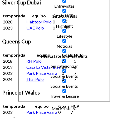
Silver Cup Dubai
Entrevistas
temporada
equipo
Goals
HCP
Gifts & Treats
2020
Habtoor Polo
0
7
Highlight
2023
UAE Polo
0
7
Lifestyle
Queens Cup
Noticias
temporada
equipo
Goals
HCP
Real Estate & Investments
2018
RH Polo
7
5
Sin categorizar
2019
Casa La Vista Ibiza
0
6
2023
Park Place Vaara
0
7
Social & Events
2024
Thai Polo
0
7
Social & Events
Prince of Wales
Travel & Leisure
temporada
equipo
Goals
HCP
More results...
2023
Park Place Vaara
0
7