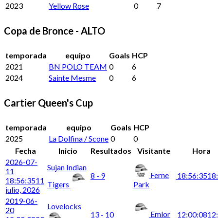
2023
Yellow Rose
0
7
Copa de Bronce - ALTO
temporada
equipo
Goals
HCP
2021
BN POLO TEAM
0
6
2024
Sainte Mesme
0
6
Cartier Queen's Cup
temporada
equipo
Goals
HCP
2025
La Dolfina / Scone
0
0
Fecha
Inicio
Resultados
Visitante
Hora
2026-07-
Sujan Indian
11
Ferne
8 - 9
18:56:35
18
18:56:35
11
Tigers
Park
julio, 2026
2019-06-
Lovelocks
20
Emlor
13 - 10
12:00:08
12