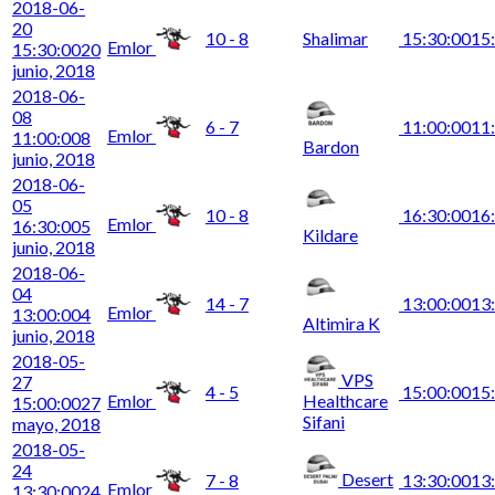
2018-06-
20
10 - 8
Shalimar
15:30:00
15
Emlor
15:30:00
20
junio, 2018
2018-06-
08
6 - 7
11:00:00
11
Emlor
11:00:00
8
Bardon
junio, 2018
2018-06-
05
10 - 8
16:30:00
16
Emlor
16:30:00
5
Kildare
junio, 2018
2018-06-
04
14 - 7
13:00:00
13
Emlor
13:00:00
4
Altimira K
junio, 2018
2018-05-
VPS
27
4 - 5
15:00:00
15
Emlor
Healthcare
15:00:00
27
Sifani
mayo, 2018
2018-05-
24
Desert
7 - 8
13:30:00
13
Emlor
13:30:00
24