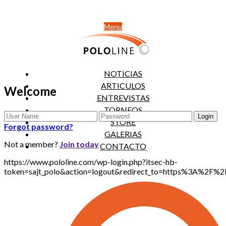
Menu
NOTICIAS
ARTICULOS
Welcome
ENTREVISTAS
TORNEOS
STORE
Forgot password?
GALERIAS
Not a member?
Join today
CONTACTO
https://www.pololine.com/wp-login.php?itsec-hb-
token=sajt_polo&action=logout&redirect_to=https%3A%2F