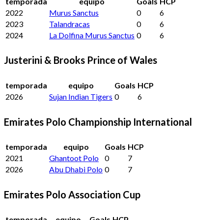
temporada
equipo
Goals
HCP
2022
Murus Sanctus
0
6
2023
Talandracas
0
6
2024
La Dolfina Murus Sanctus
0
6
Justerini & Brooks Prince of Wales
temporada
equipo
Goals
HCP
2026
Sujan Indian Tigers
0
6
Emirates Polo Championship International
temporada
equipo
Goals
HCP
2021
Ghantoot Polo
0
7
2026
Abu Dhabi Polo
0
7
Emirates Polo Association Cup
temporada
equipo
Goals
HCP