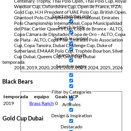
Centenary Trophy, Thai Polo Open, Thai Polo Cup, Royal
Windsor Cup, Oxfordshire Cup, Open de France, IFZA
Gold Cup, H.H President of UAE Polo Cup, British Open,
Exact matches only
Ghantoot Polo Championship International, Emirates
Polo Championship International, Copa Municipalidad
Search in title
del Pilar, Cartier Queen's Cup, Copa de Bronce - ALTO,
Copa Cámara de Diputados, Copa de Oro – ALTO, Copa
Search in content
de Plata - ALTO, Copa Pilar, Emirates Polo Association
Cup, Copa Tanoira, Dubai Challenge Cup, Duke of
Sutherland, EMAAR Polo Cup, Trophée Bourbon, Silver
Search in posts
Cup Dubai, Queens Cup, Gold Cup Dubai
temporada
Search in pages
2018, 2019, 2020, 2021, 2022, 2023, 2024, 2025, 2026
Black Bears
Filter by Categories
temporada
equipo
Goals
HCP
2019
Brass Ranch
0
6
Artículos
Design & Inspiration
Gold Cup Dubai
Destacado