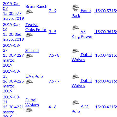
2019-05-
Brass Ranch
07
Ferne
7 - 9
15:00:57
15
15:00:57
7
Park
mayo, 2019
2019-05-
Twelve
06
Oaks Emlor
VS
3 - 5
15:00:36
15
15:00:36
6
King Power
mayo, 2019
2019-03-
27
Shansal
Dubai
15:00:42
27
7.5 - 8
15:00:42
15
Wolves
marzo,
2019
2019-03-
25
UAE Polo
Dubai
16:00:42
25
7.5 - 7
16:00:42
16
Wolves
marzo,
2019
2019-03-
Dubai
21
Wolves
A.M.
15:30:42
21
4 - 6
15:30:42
15
Polo
marzo,
2019