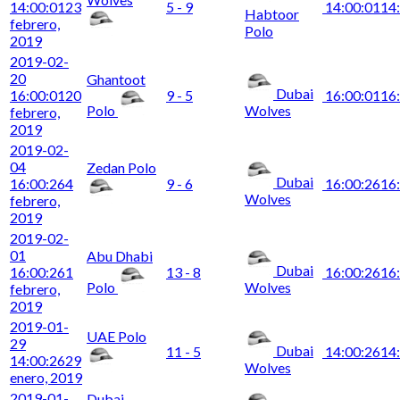
14:00:01
23
5 - 9
14:00:01
14
Habtoor
febrero,
Polo
2019
2019-02-
20
Ghantoot
Dubai
16:00:01
20
9 - 5
16:00:01
16
Polo
Wolves
febrero,
2019
2019-02-
04
Zedan Polo
Dubai
16:00:26
4
9 - 6
16:00:26
16
Wolves
febrero,
2019
2019-02-
01
Abu Dhabi
Dubai
16:00:26
1
13 - 8
16:00:26
16
Polo
Wolves
febrero,
2019
2019-01-
UAE Polo
29
Dubai
11 - 5
14:00:26
14
14:00:26
29
Wolves
enero, 2019
2019-01-
Dubai