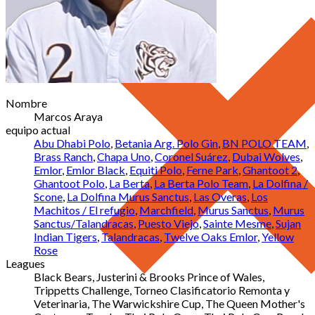
Nombre
Marcos Araya
equipo actual
Abu Dhabi Polo
,
Betania Arg. Polo Gin
,
BN POLO TEAM
,
Brass Ranch
,
Chapa Uno
,
Coronel Suárez
,
Dubai Wolves
,
Emlor
,
Emlor Black
,
Equiti Polo
,
Ferne Park
,
Ghantoot 2
,
Ghantoot Polo
,
La Berta
,
La Berta Polo Team
,
La Dolfina /
Scone
,
La Dolfina Murus Sanctus
,
Las Overas
,
Los
Machitos / El refugio
,
Marchfield
,
Murus Sanctus
,
Murus
Sanctus/Talandracas
,
Puesto Viejo
,
Sainte Mesme
,
Sujan
Indian Tigers
,
Talandracas
,
Twelve Oaks Emlor
,
Yellow
Rose
Leagues
Black Bears, Justerini & Brooks Prince of Wales,
Trippetts Challenge, Torneo Clasificatorio Remonta y
Veterinaria, The Warwickshire Cup, The Queen Mother's