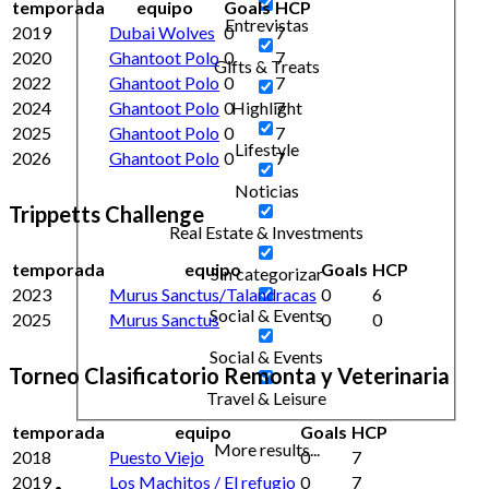
temporada
equipo
Goals
HCP
Entrevistas
2019
Dubai Wolves
0
7
2020
Ghantoot Polo
0
7
Gifts & Treats
2022
Ghantoot Polo
0
7
2024
Ghantoot Polo
0
7
Highlight
2025
Ghantoot Polo
0
7
Lifestyle
2026
Ghantoot Polo
0
7
Noticias
Trippetts Challenge
Real Estate & Investments
temporada
equipo
Goals
HCP
Sin categorizar
2023
Murus Sanctus/Talandracas
0
6
Social & Events
2025
Murus Sanctus
0
0
Social & Events
Torneo Clasificatorio Remonta y Veterinaria
Travel & Leisure
temporada
equipo
Goals
HCP
More results...
2018
Puesto Viejo
0
7
2019
Los Machitos / El refugio
0
7