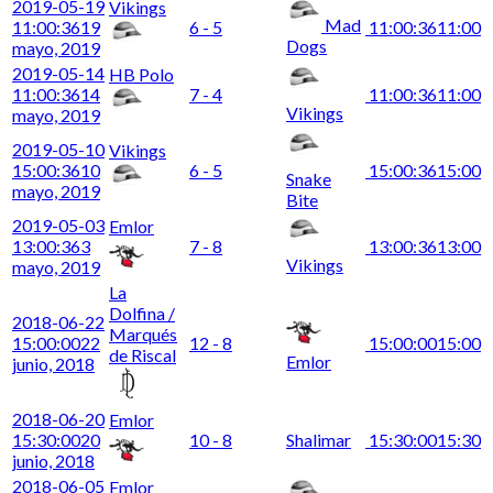
2019-05-19
Vikings
Mad
11:00:36
19
6 - 5
11:00:36
11:00
Dogs
mayo, 2019
2019-05-14
HB Polo
11:00:36
14
7 - 4
11:00:36
11:00
Vikings
mayo, 2019
2019-05-10
Vikings
15:00:36
10
6 - 5
15:00:36
15:00
Snake
mayo, 2019
Bite
2019-05-03
Emlor
13:00:36
3
7 - 8
13:00:36
13:00
Vikings
mayo, 2019
La
Dolfina /
2018-06-22
Marqués
15:00:00
22
12 - 8
15:00:00
15:00
de Riscal
Emlor
junio, 2018
2018-06-20
Emlor
15:30:00
20
10 - 8
Shalimar
15:30:00
15:30
junio, 2018
2018-06-05
Emlor