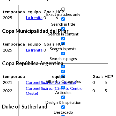
temporada
equipo
Goals
HCP
Exact matches only
2025
La Irenita
0
6
Search in title
Copa Municipalidad del Pilar
Search in content
temporada
equipo
Goals
HCP
Search in posts
2025
La Irenita
0
6
Search in pages
Copa República Argentina
temporada
equipo
Goals
HCP
Filter by Categories
2021
Coronel Suárez (C.Sudoeste)
0
5
Coronel Suárez (Circuito Centro
2022
0
5
Artículos
Oeste)
Design & Inspiration
Duke of Sutherland
Destacado