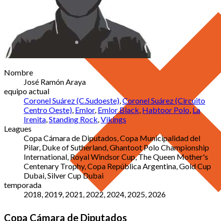
Nombre
José Ramón Araya
equipo actual
Coronel Suárez (C.Sudoeste)
,
Coronel Suárez (Circuito
Centro Oeste)
,
Emlor
,
Emlor Black
,
Habtoor Polo
,
La
Irenita
,
Standing Rock
,
Vikings
Leagues
Copa Cámara de Diputados, Copa Municipalidad del
Pilar, Duke of Sutherland, Ghantoot Polo Championship
International, Royal Windsor Cup, The Queen Mother's
Centenary Trophy, Copa República Argentina, Gold Cup
Dubai, Silver Cup Dubai
temporada
2018, 2019, 2021, 2022, 2024, 2025, 2026
Copa Cámara de Diputados