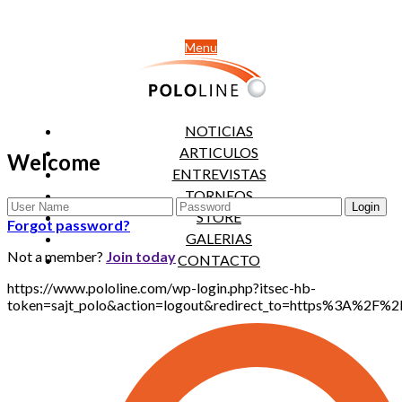
Menu
NOTICIAS
ARTICULOS
Welcome
ENTREVISTAS
TORNEOS
STORE
Forgot password?
GALERIAS
Not a member?
Join today
CONTACTO
https://www.pololine.com/wp-login.php?itsec-hb-
token=sajt_polo&action=logout&redirect_to=https%3A%2F