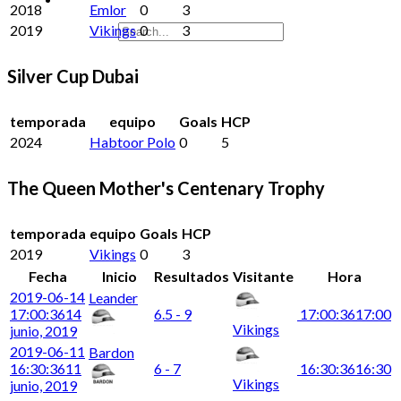
2018
Emlor
0
3
2019
Vikings
0
3
Silver Cup Dubai
temporada
equipo
Goals
HCP
2024
Habtoor Polo
0
5
The Queen Mother's Centenary Trophy
temporada
equipo
Goals
HCP
2019
Vikings
0
3
Fecha
Inicio
Resultados
Visitante
Hora
2019-06-14
Leander
17:00:36
14
6.5 - 9
17:00:36
17:00
Vikings
junio, 2019
2019-06-11
Bardon
16:30:36
11
6 - 7
16:30:36
16:30
Vikings
junio, 2019