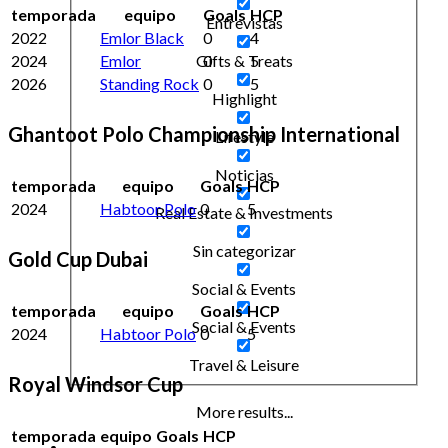
temporada
equipo
Goals
HCP
Entrevistas
2022
Emlor Black
0
4
2024
Emlor
0
5
Gifts & Treats
2026
Standing Rock
0
5
Highlight
Ghantoot Polo Championship International
Lifestyle
Noticias
temporada
equipo
Goals
HCP
2024
Habtoor Polo
0
5
Real Estate & Investments
Sin categorizar
Gold Cup Dubai
Social & Events
temporada
equipo
Goals
HCP
Social & Events
2024
Habtoor Polo
0
5
Travel & Leisure
Royal Windsor Cup
More results...
temporada
equipo
Goals
HCP