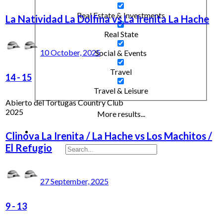
Real Estate & Investments
La Natividad La Dolfina vs La Irenita La Hache
Real State
10 October, 2025
Social & Events
Travel
14
-
15
Travel & Leisure
Abierto del Tortugas Country Club
2025
More results...
Clinova La Irenita / La Hache vs Los Machitos /
El Refugio
27 September, 2025
9
-
13