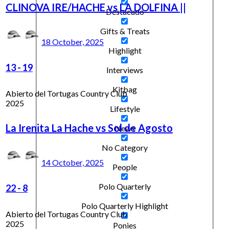
CLINOVA IRE/HACHE vs LA DOLFINA ||
Destacado
Gifts & Treats
18 October, 2025
Highlight
13
-
19
Interviews
Kitbag
Abierto del Tortugas Country Club
2025
Lifestyle
La Irenita La Hache vs Sol de Agosto
News
No Category
14 October, 2025
People
Polo Quarterly
22
-
8
Polo Quarterly Highlight
Abierto del Tortugas Country Club
2025
Ponies