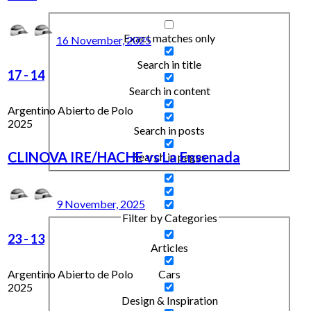
Exact matches only
16 November, 2025
Search in title
17
-
14
Search in content
Argentino Abierto de Polo
2025
Search in posts
CLINOVA IRE/HACHE vs La Ensenada
Search in pages
9 November, 2025
Filter by Categories
23
-
13
Articles
Argentino Abierto de Polo
Cars
2025
Design & Inspiration