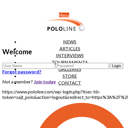
Menu
NEWS
ARTICLES
Welcome
INTERVIEWS
TOURNAMENTS
GALLERIES
Forgot password?
STORE
Not a member?
Join today
CONTACT
https://www.pololine.com/wp-login.php?itsec-hb-
token=sajt_polo&action=logout&redirect_to=https%3A%2F%