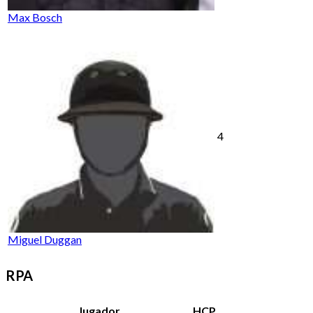
Max Bosch
4
Miguel Duggan
RPA
Jugador
HCP