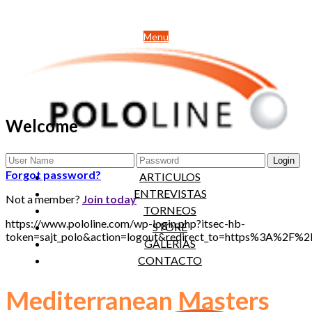
Menu
Welcome
NOTICIAS
Forgot password?
ARTICULOS
ENTREVISTAS
Not a member?
Join today
TORNEOS
https://www.pololine.com/wp-login.php?itsec-hb-
STORE
token=sajt_polo&action=logout&redirect_to=https%3A%2F
GALERIAS
CONTACTO
Mediterranean Masters