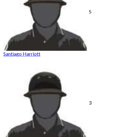
5
Santiago Harriott
3