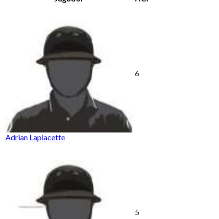
6
Adrian Laplacette
5