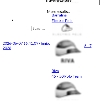
Travel & Leisure
More results...
Barralina
Electric Polo
2026-06-07 16:41:09
7 junio,
6 - 7
2026
Riva
45 – 50 Polo Team