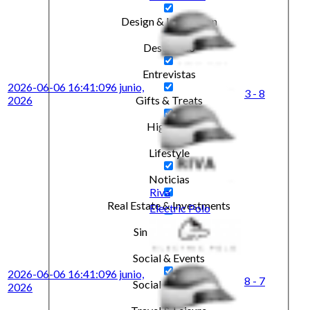
Design & Inspiration
Destacado
Entrevistas
2026-06-06 16:41:09
6 junio,
3 - 8
2026
Gifts & Treats
Highlight
Lifestyle
Noticias
Riva
Real Estate & Investments
Electric Polo
Sin categorizar
Social & Events
2026-06-06 16:41:09
6 junio,
8 - 7
Social & Events
2026