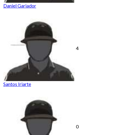
Daniel Gariador
4
Santos Iriarte
0