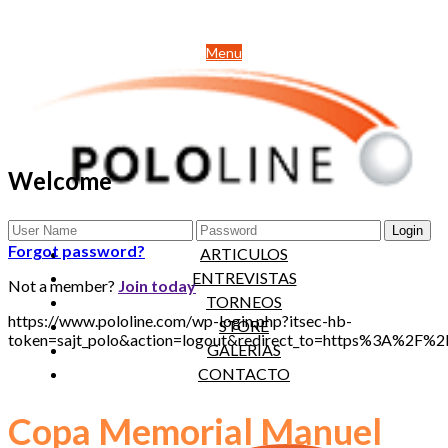
Menu
Welcome
NOTICIAS
Forgot password?
ARTICULOS
ENTREVISTAS
Not a member?
Join today
TORNEOS
https://www.pololine.com/wp-login.php?itsec-hb-
STORE
token=sajt_polo&action=logout&redirect_to=https%3A%2F
GALERIAS
CONTACTO
Copa Memorial Manuel