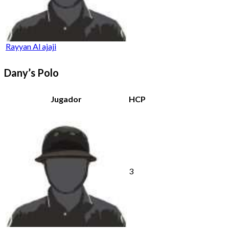
Rayyan Al ajaji
Dany’s Polo
Jugador
HCP
3