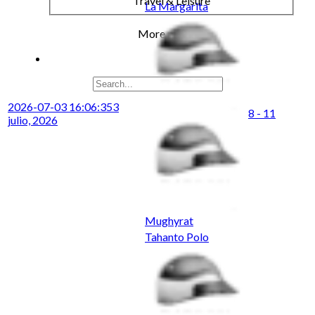
Travel & Leisure
La Margarita
More results...
2026-07-03 16:06:35
3
8 - 11
julio, 2026
Mughyrat
Tahanto Polo