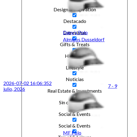
Design & Inspiration
Destacado
Dany’s Polo
Entrevistas
Almigos Dusseldorf
Gifts & Treats
Highlight
Lifestyle
Noticias
2026-07-02 16:06:35
2
7 - 9
julio, 2026
Real Estate & Investments
Sin categorizar
Social & Events
Social & Events
MF Polo