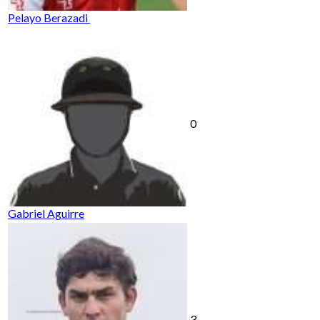
Pelayo Berazadi
0
Gabriel Aguirre
3