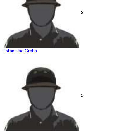
3
Estanislao Grahn
0