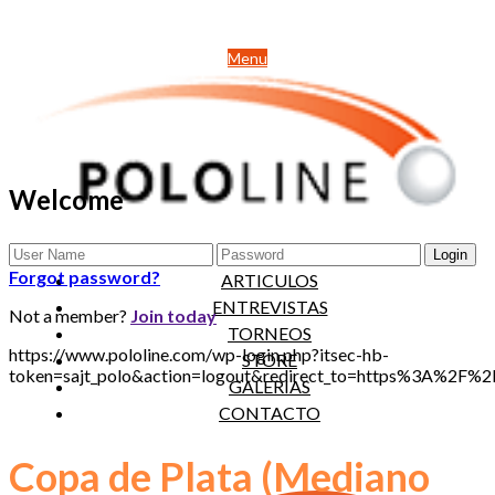
Menu
Welcome
NOTICIAS
Forgot password?
ARTICULOS
ENTREVISTAS
Not a member?
Join today
TORNEOS
https://www.pololine.com/wp-login.php?itsec-hb-
STORE
token=sajt_polo&action=logout&redirect_to=https%3A%2F
GALERIAS
CONTACTO
Copa de Plata (Mediano