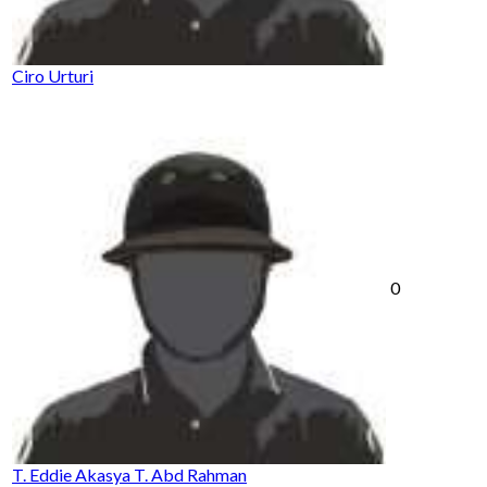
Ciro Urturi
0
T. Eddie Akasya T. Abd Rahman