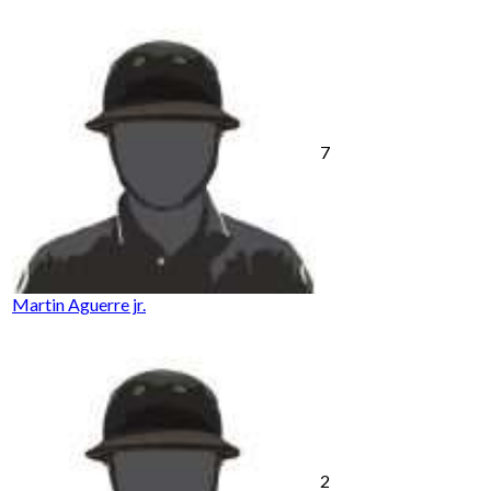
7
Martin Aguerre jr.
2