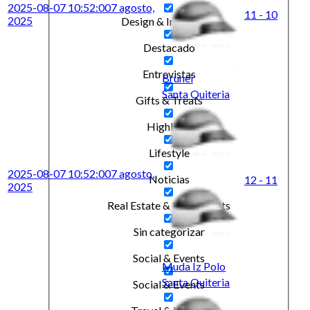
2025-08-07 10:52:00
7 agosto,
11 - 10
2025
Design & Inspiration
Destacado
Entrevistas
Brunei
Santa Quiteria
Gifts & Treats
Highlight
Lifestyle
2025-08-07 10:52:00
7 agosto,
Noticias
12 - 11
2025
Real Estate & Investments
Sin categorizar
Social & Events
Muda Iz Polo
Santa Quiteria
Social & Events