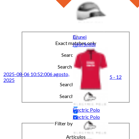
Brunei
Exact matches only
John Smith
Search in title
Search in content
2025-08-06 10:52:00
6 agosto,
5 - 12
2025
Search in posts
Search in pages
Electric Polo
Electric Polo
Filter by Categories
Artículos