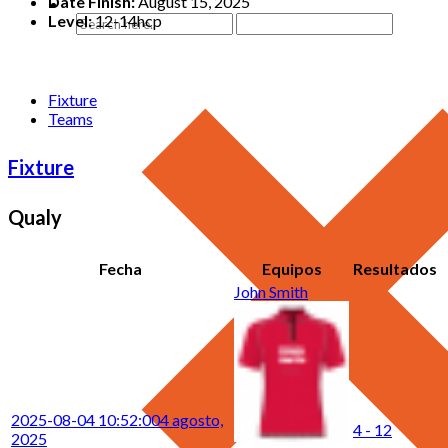
Date Finish:
August 15, 2025
Level:
12-14hcp
Fixture
Teams
Fixture
Qualy
Fecha
Equipos
Resultados
John Smith
2025-08-04 10:52:00
4 agosto,
4 - 12
2025