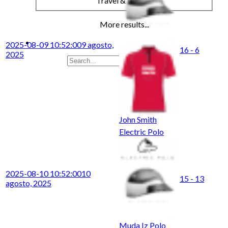
Travel & Leisure
More results...
2025-08-09 10:52:00
9 agosto,
16 - 6
2025
John Smith
Electric Polo
2025-08-10 10:52:00
10
15 - 13
agosto, 2025
Muda Iz Polo