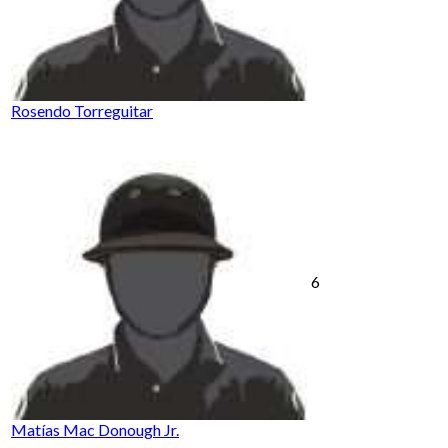
Rosendo Torreguitar
6
Matías Mac Donough Jr.