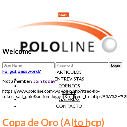
Menu
Welcome
NOTICIAS
Forgot password?
ARTICULOS
ENTREVISTAS
Not a member?
Join today
TORNEOS
https://www.pololine.com/wp-login.php?itsec-hb-
STORE
token=sajt_polo&action=logout&redirect_to=https%3A%2F
GALERIAS
CONTACTO
Copa de Oro (Alto hcp)