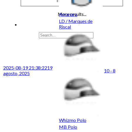
Travel & Leisure
More results...
Amanara
LD / Marques de
Riscal
2025-08-19 21:38:22
19
10 - 8
agosto, 2025
Whizmo Polo
MB Polo