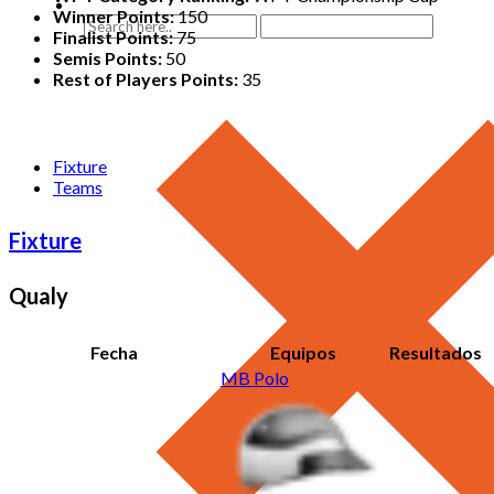
Winner Points:
150
Finalist Points:
75
Semis Points:
50
Rest of Players Points:
35
Fixture
Teams
Fixture
Qualy
Fecha
Equipos
Resultados
MB Polo