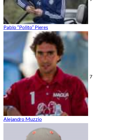
Pablo “Polito” Pieres
7
Alejandro Muzzio