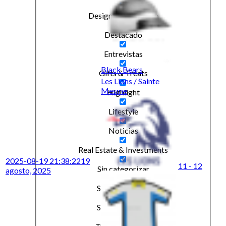
Design & Inspiration
Destacado
Entrevistas
Black Bears
Gifts & Treats
Les Lions / Sainte
Mesme
Highlight
Lifestyle
Noticias
Real Estate & Investments
2025-08-19 21:38:22
19
11 - 12
Sin categorizar
agosto, 2025
Social & Events
Social & Events