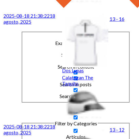
2025-08-18 21:38:22
18
13 - 16
agosto, 2025
Exact matches only
Search in title
Search in content
Dos Lunas
Calatagan The
Taquito
Search in posts
Search in pages
Filter by Categories
2025-08-18 21:38:22
18
13 - 12
agosto, 2025
Artículos