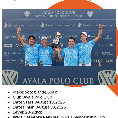
Place:
Sotogrande, Spain
Club:
Ayala Polo Club
Date Start:
August 18, 2025
Date Finish:
August 30, 2025
Level:
20-22hcp
WPT Category Ranking:
WPT Championship Cup