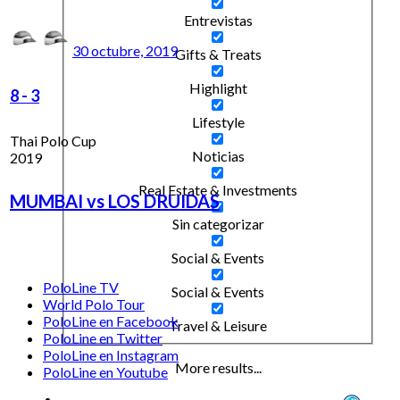
Entrevistas
30 octubre, 2019
Gifts & Treats
Highlight
8
-
3
Lifestyle
Thai Polo Cup
Noticias
2019
Real Estate & Investments
MUMBAI vs LOS DRUIDAS
Sin categorizar
Social & Events
PoloLine TV
Social & Events
World Polo Tour
PoloLine en Facebook
Travel & Leisure
PoloLine en Twitter
PoloLine en Instagram
More results...
PoloLine en Youtube