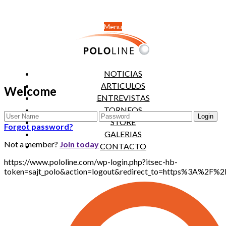
Menu
NOTICIAS
ARTICULOS
Welcome
ENTREVISTAS
TORNEOS
STORE
Forgot password?
GALERIAS
Not a member?
Join today
CONTACTO
https://www.pololine.com/wp-login.php?itsec-hb-
token=sajt_polo&action=logout&redirect_to=https%3A%2F