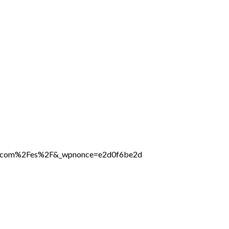
line.com%2Fes%2F&_wpnonce=e2d0f6be2d