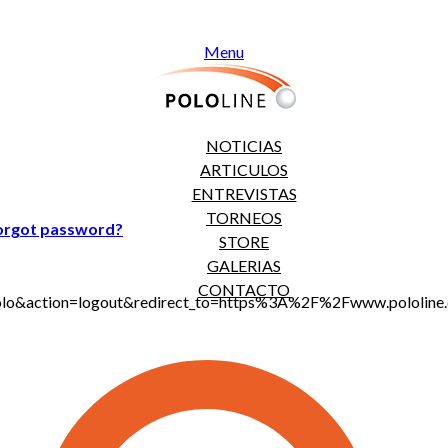
Menu
NOTICIAS
ARTICULOS
ENTREVISTAS
TORNEOS
orgot password?
STORE
GALERIAS
CONTACTO
jt_polo&action=logout&redirect_to=https%3A%2F%2Fwww.polo