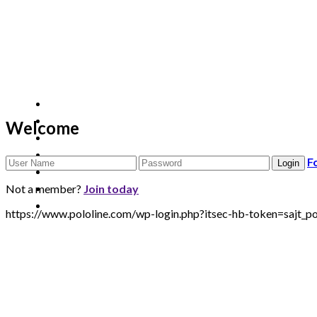
Welcome
F
Not a member?
Join today
https://www.pololine.com/wp-login.php?itsec-hb-token=sa