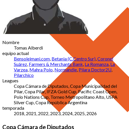
Nombre
Tomas Alberdi
equipo actual
Bensoleimani.com
,
Betania (C.Centro Sur)
,
Coronel
Suárez
,
Farmers & Merchants Bank
,
La Romanza
,
La
Varzea
,
Mahra Polo
,
Normandie
,
Pilara Doctor2U
,
Pilarchico
Leagues
Copa Cámara de Diputados, Copa Municipalidad del
Pilar, Copa Pilar, IFZA Gold Cup, Pacific Coast Open,
Polo Nations Cup, Torneo Metropolitano Alto, USPA
Silver Cup, Copa República Argentina
temporada
2018, 2021, 2022, 2023, 2024, 2025, 2026
Copa Cámara de Diputados