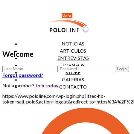
Menu
NOTICIAS
ARTICULOS
Welcome
ENTREVISTAS
TORNEOS
STORE
Forgot password?
GALERIAS
Not a member?
Join today
CONTACTO
https://www.pololine.com/wp-login.php?itsec-hb-
token=sajt_polo&action=logout&redirect_to=https%3A%2F