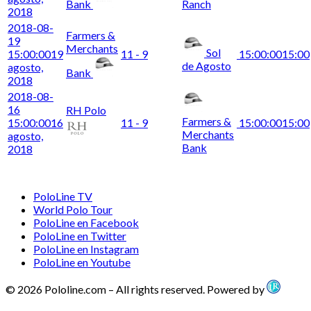
Bank
Ranch
2018
2018-08-
Farmers &
19
Merchants
Sol
15:00:00
19
11 - 9
15:00:00
15:00
de Agosto
agosto,
Bank
2018
2018-08-
16
RH Polo
Farmers &
15:00:00
16
11 - 9
15:00:00
15:00
Merchants
agosto,
Bank
2018
PoloLine TV
World Polo Tour
PoloLine en Facebook
PoloLine en Twitter
PoloLine en Instagram
PoloLine en Youtube
© 2026 Pololine.com – All rights reserved. Powered by