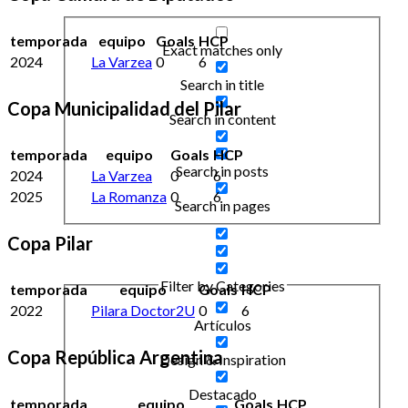
temporada
equipo
Goals
HCP
Exact matches only
2024
La Varzea
0
6
Search in title
Copa Municipalidad del Pilar
Search in content
temporada
equipo
Goals
HCP
Search in posts
2024
La Varzea
0
6
2025
La Romanza
0
6
Search in pages
Copa Pilar
Filter by Categories
temporada
equipo
Goals
HCP
2022
Pilara Doctor2U
0
6
Artículos
Copa República Argentina
Design & Inspiration
Destacado
temporada
equipo
Goals
HCP