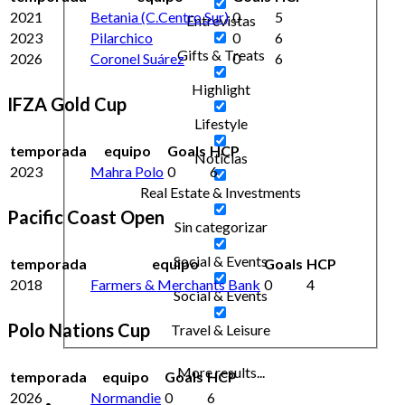
2021
Betania (C.Centro Sur)
0
5
Entrevistas
2023
Pilarchico
0
6
Gifts & Treats
2026
Coronel Suárez
0
6
Highlight
IFZA Gold Cup
Lifestyle
temporada
equipo
Goals
HCP
Noticias
2023
Mahra Polo
0
6
Real Estate & Investments
Pacific Coast Open
Sin categorizar
Social & Events
temporada
equipo
Goals
HCP
2018
Farmers & Merchants Bank
0
4
Social & Events
Polo Nations Cup
Travel & Leisure
More results...
temporada
equipo
Goals
HCP
2026
Normandie
0
6