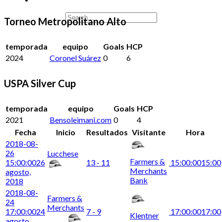
Torneo Metropolitano Alto
temporada
equipo
Goals
HCP
2024
Coronel Suárez
0
6
USPA Silver Cup
temporada
equipo
Goals
HCP
2021
Bensoleimani.com
0
4
Fecha
Inicio
Resultados
Visitante
Hora
2018-08-
26
Lucchese
Farmers &
15:00:00
26
13 - 11
15:00:00
15:00
Merchants
agosto,
Bank
2018
2018-08-
Farmers &
24
Merchants
17:00:00
24
7 - 9
17:00:00
17:00
Klentner
agosto,