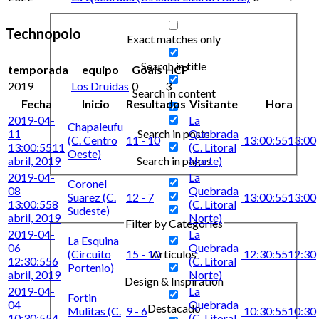
Technopolo
Exact matches only
Search in title
temporada
equipo
Goals
HCP
2019
Los Druidas
0
3
Search in content
Fecha
Inicio
Resultados
Visitante
Hora
2019-04-
La
Chapaleufu
Search in posts
11
Quebrada
(C. Centro
11 - 10
13:00:55
13:00
13:00:55
11
(C. Litoral
Oeste)
Search in pages
abril, 2019
Norte)
2019-04-
La
Coronel
08
Quebrada
Suarez (C.
12 - 7
13:00:55
13:00
13:00:55
8
(C. Litoral
Sudeste)
abril, 2019
Norte)
Filter by Categories
2019-04-
La
La Esquina
06
Quebrada
(Circuito
15 - 10
12:30:55
12:30
Artículos
12:30:55
6
(C. Litoral
Portenio)
abril, 2019
Norte)
Design & Inspiration
2019-04-
La
Fortin
04
Quebrada
Destacado
Mulitas (C.
9 - 6
10:30:55
10:30
10:30:55
4
(C. Litoral