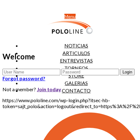
Menu
NOTICIAS
ARTICULOS
Welcome
ENTREVISTAS
TORNEOS
STORE
Forgot password?
GALERIAS
Not a member?
Join today
CONTACTO
https://www.pololine.com/wp-login.php?itsec-hb-
token=sajt_polo&action=logout&redirect_to=https%3A%2F