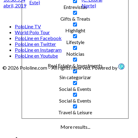
Este)
abril, 2019
Norte)
Entrevistas
Gifts & Treats
PoloLine TV
Highlight
World Polo Tour
PoloLine en Facebook
Lifestyle
PoloLine en Twitter
PoloLine en Instagram
Noticias
PoloLine en Youtube
Real Estate & Investments
© 2026 Pololine.com – All rights reserved. Powered by
Sin categorizar
Social & Events
Social & Events
Travel & Leisure
More results...