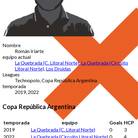
Nombre
Román Iriarte
equipo actual
La Quebrada (C. Litoral Norte)
,
La Quebrada (Circuito
Litoral Norte)
,
Los Druidas
Leagues
Technopolo, Copa República Argentina
temporada
2019, 2022
Copa República Argentina
temporada
equipo
Goals
HCP
2019
La Quebrada (C. Litoral Norte)
0
3
2022
La Quebrada (Circuito Litoral Norte)
0
4