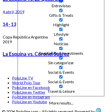
Entrevistas
4 abril, 2019
Gifts & Treats
14
-
13
Highlight
Lifestyle
Copa República Argentina
2019
Noticias
La Esquina vs. Coronel Suárez
Real Estate & Investments
Sin categorizar
Social & Events
PoloLine TV
Social & Events
World Polo Tour
PoloLine en Facebook
Travel & Leisure
PoloLine en Twitter
PoloLine en Instagram
PoloLine en Youtube
More results...
© 2026 Pololine.com – All rights reserved. Powered by