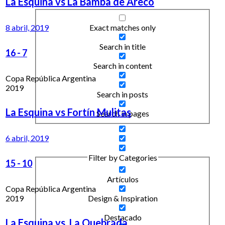
La Esquina vs La Bamba de Areco
Exact matches only
8 abril, 2019
Search in title
16
-
7
Search in content
Copa República Argentina
2019
Search in posts
La Esquina vs Fortín Mulitas
Search in pages
6 abril, 2019
Filter by Categories
15
-
10
Artículos
Copa República Argentina
2019
Design & Inspiration
Destacado
La Esquina vs. La Quebrada