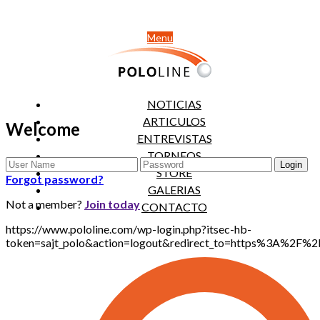
Menu
NOTICIAS
ARTICULOS
Welcome
ENTREVISTAS
TORNEOS
STORE
Forgot password?
GALERIAS
Not a member?
Join today
CONTACTO
https://www.pololine.com/wp-login.php?itsec-hb-
token=sajt_polo&action=logout&redirect_to=https%3A%2F