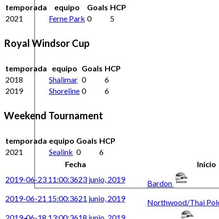
temporada
equipo
Goals
HCP
2021
Ferne Park
0
5
Royal Windsor Cup
temporada
equipo
Goals
HCP
2018
Shalimar
0
6
2019
Shoreline
0
6
Weekend Tournament
temporada
equipo
Goals
HCP
2021
Sealink
0
6
Fecha
Inicio
2019-06-23 11:00:36
23 junio, 2019
Bardon
2019-06-21 15:00:36
21 junio, 2019
Northwood/Thai Po
2019-06-18 13:00:36
18 junio, 2019