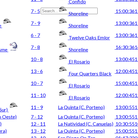
Confido
7 - 5
15:00:36
1
Shoreline
7 - 9
13:00:36
1
e
Shoreline
6 - 7
13:00:36
1
Twelve Oaks Emlor
7 - 8
16:30:36
1
esme
Shoreline
10 - 8
13:00:45
1
El Rosario
13 - 6
12:00:45
1
Four Quarters Black
10 - 7
15:00:45
1
El Rosario
11 - 10
12:00:45
1
El Rosario
11 - 9
La Quinta (C. Porteno)
13:00:55
1
 Sur)
o Oeste)
7 - 12
La Quinta (C. Porteno)
13:00:55
1
)
12 - 11
La Natividad (C. Canuelas)
10:30:55
1
era)
13 - 12
La Quinta (C. Porteno)
15:00:55
1
12 - 10
San Diego On Tap
01:47:32
0