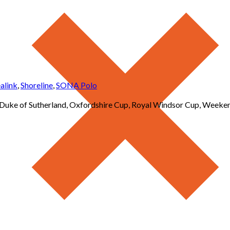
alink
,
Shoreline
,
SONA Polo
 Duke of Sutherland, Oxfordshire Cup, Royal Windsor Cup, Week