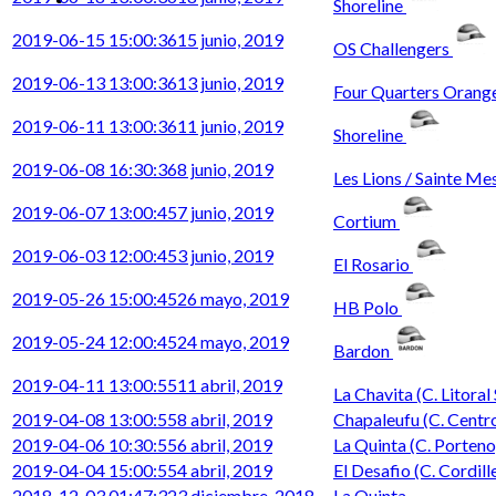
Shoreline
2019-06-15 15:00:36
15 junio, 2019
OS Challengers
2019-06-13 13:00:36
13 junio, 2019
Four Quarters Orang
2019-06-11 13:00:36
11 junio, 2019
Shoreline
2019-06-08 16:30:36
8 junio, 2019
Les Lions / Sainte M
2019-06-07 13:00:45
7 junio, 2019
Cortium
2019-06-03 12:00:45
3 junio, 2019
El Rosario
2019-05-26 15:00:45
26 mayo, 2019
HB Polo
2019-05-24 12:00:45
24 mayo, 2019
Bardon
2019-04-11 13:00:55
11 abril, 2019
La Chavita (C. Litoral
2019-04-08 13:00:55
8 abril, 2019
Chapaleufu (C. Centr
2019-04-06 10:30:55
6 abril, 2019
La Quinta (C. Porteno
2019-04-04 15:00:55
4 abril, 2019
El Desafio (C. Cordill
2018-12-03 01:47:32
3 diciembre, 2018
La Quinta