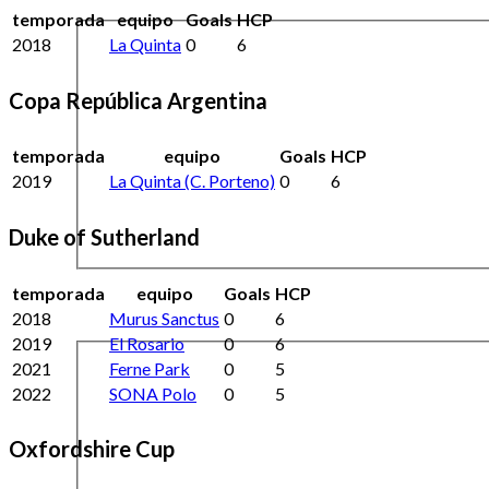
temporada
equipo
Goals
HCP
2018
La Quinta
0
6
Copa República Argentina
temporada
equipo
Goals
HCP
2019
La Quinta (C. Porteno)
0
6
Duke of Sutherland
temporada
equipo
Goals
HCP
2018
Murus Sanctus
0
6
2019
El Rosario
0
6
2021
Ferne Park
0
5
2022
SONA Polo
0
5
Oxfordshire Cup