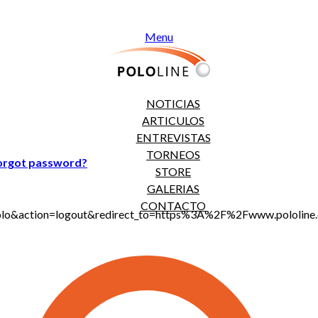
Menu
NOTICIAS
ARTICULOS
ENTREVISTAS
TORNEOS
orgot password?
STORE
GALERIAS
CONTACTO
jt_polo&action=logout&redirect_to=https%3A%2F%2Fwww.polo