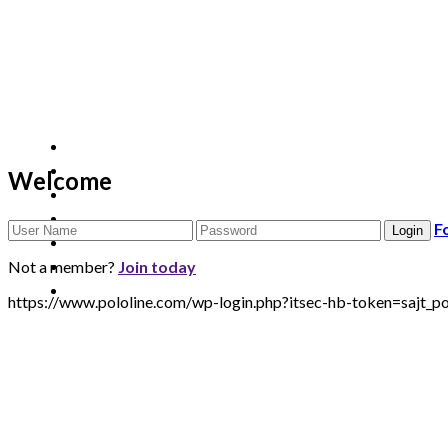
Welcome
F
Not a member?
Join today
https://www.pololine.com/wp-login.php?itsec-hb-token=sa