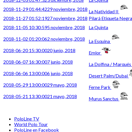
2018-11-29 01:44:42
29 noviembre, 2018
La Natividad II
2018-11-27 01:52:19
27 noviembre, 2018
Pilará Etiqueta Negr
2018-11-05 10:30:59
5 noviembre, 2018
La Quinta
2018-11-02 01:20:06
2 noviembre, 2018
La Esquina
2018-06-20 15:30:00
20 junio, 2018
Emlor
2018-06-07 16:30:00
7 junio, 2018
La Dolfina / Marqués
2018-06-06 13:00:00
6 junio, 2018
Desert Palm/Dubai
2018-05-29 13:00:00
29 mayo, 2018
Ferne Park
2018-05-21 13:30:00
21 mayo, 2018
Murus Sanctus
PoloLine TV
World Polo Tour
PoloLine en Facebook