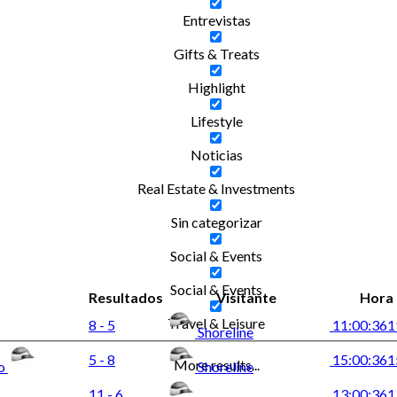
Entrevistas
Gifts & Treats
Highlight
Lifestyle
Noticias
Real Estate & Investments
Sin categorizar
Social & Events
Social & Events
Resultados
Visitante
Hora
Travel & Leisure
8 - 5
11:00:36
1
Shoreline
5 - 8
15:00:36
1
More results...
lo
Shoreline
11 - 6
13:00:36
1