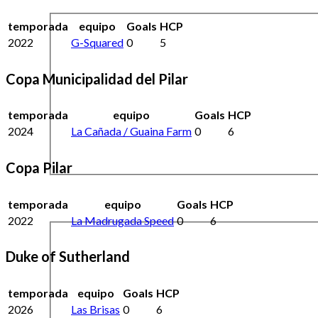
temporada
equipo
Goals
HCP
2022
G-Squared
0
5
Copa Municipalidad del Pilar
temporada
equipo
Goals
HCP
2024
La Cañada / Guaina Farm
0
6
Copa Pilar
temporada
equipo
Goals
HCP
2022
La Madrugada Speed
0
6
Duke of Sutherland
temporada
equipo
Goals
HCP
2026
Las Brisas
0
6