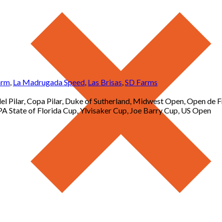
arm
,
La Madrugada Speed
,
Las Brisas
,
SD Farms
l Pilar, Copa Pilar, Duke of Sutherland, Midwest Open, Open de F
State of Florida Cup, Ylvisaker Cup, Joe Barry Cup, US Open