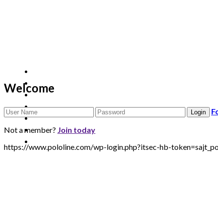
Welcome
F
Not a member?
Join today
https://www.pololine.com/wp-login.php?itsec-hb-token=sa