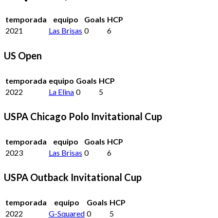
temporada
equipo
Goals
HCP
2021
Las Brisas
0
6
US Open
temporada
equipo
Goals
HCP
2022
La Elina
0
5
USPA Chicago Polo Invitational Cup
temporada
equipo
Goals
HCP
2023
Las Brisas
0
6
USPA Outback Invitational Cup
temporada
equipo
Goals
HCP
2022
G-Squared
0
5