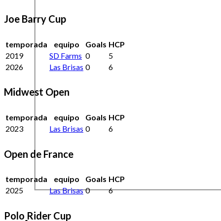
Joe Barry Cup
temporada
equipo
Goals
HCP
2019
SD Farms
0
5
2026
Las Brisas
0
6
Midwest Open
temporada
equipo
Goals
HCP
2023
Las Brisas
0
6
Open de France
temporada
equipo
Goals
HCP
2025
Las Brisas
0
6
Polo Rider Cup