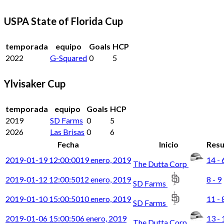
USPA State of Florida Cup
temporada
equipo
Goals
HCP
2022
G-Squared
0
5
Ylvisaker Cup
temporada
equipo
Goals
HCP
2019
SD Farms
0
5
2026
Las Brisas
0
6
Fecha
Inicio
Resu
2019-01-19 12:00:00
19 enero, 2019
14 - 
The Dutta Corp
2019-01-12 12:00:50
12 enero, 2019
8 - 9
SD Farms
2019-01-10 15:00:50
10 enero, 2019
11 - 
SD Farms
2019-01-06 15:00:50
6 enero, 2019
13 - 
The Dutta Corp