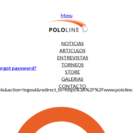
Menu
NOTICIAS
ARTICULOS
ENTREVISTAS
TORNEOS
orgot password?
STORE
GALERIAS
CONTACTO
jt_polo&action=logout&redirect_to=https%3A%2F%2Fwww.polo