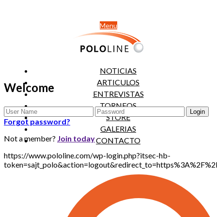
Menu
NOTICIAS
ARTICULOS
Welcome
ENTREVISTAS
TORNEOS
STORE
Forgot password?
GALERIAS
Not a member?
Join today
CONTACTO
https://www.pololine.com/wp-login.php?itsec-hb-
token=sajt_polo&action=logout&redirect_to=https%3A%2F