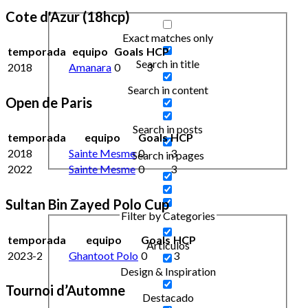
Cote d'Azur (18hcp)
Exact matches only
temporada
equipo
Goals
HCP
Search in title
2018
Amanara
0
3
Search in content
Open de Paris
Search in posts
temporada
equipo
Goals
HCP
2018
Sainte Mesme
0
3
Search in pages
2022
Sainte Mesme
0
3
Sultan Bin Zayed Polo Cup
Filter by Categories
temporada
equipo
Goals
HCP
Artículos
2023-2
Ghantoot Polo
0
3
Design & Inspiration
Tournoi d’Automne
Destacado