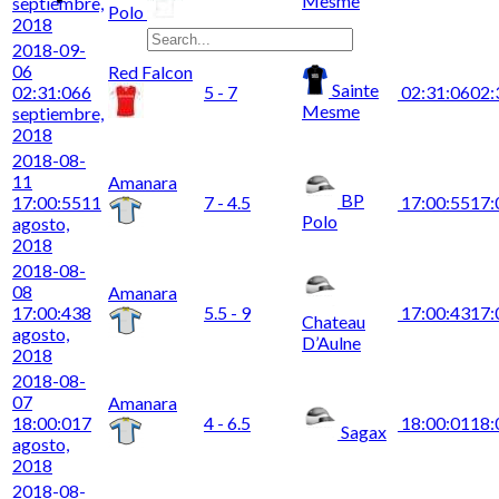
Mesme
septiembre,
Polo
2018
2018-09-
06
Red Falcon
Sainte
02:31:06
6
5 - 7
02:31:06
02:
Mesme
septiembre,
2018
2018-08-
11
Amanara
BP
17:00:55
11
7 - 4.5
17:00:55
17:
Polo
agosto,
2018
2018-08-
08
Amanara
17:00:43
8
5.5 - 9
17:00:43
17:
Chateau
agosto,
D’Aulne
2018
2018-08-
07
Amanara
18:00:01
7
4 - 6.5
18:00:01
18:
Sagax
agosto,
2018
2018-08-