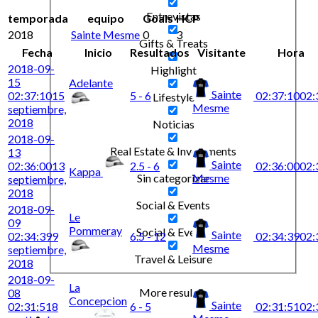
Entrevistas
temporada
equipo
Goals
HCP
2018
Sainte Mesme
0
3
Gifts & Treats
Fecha
Inicio
Resultados
Visitante
Hora
2018-09-
Highlight
15
Adelante
Sainte
02:37:10
15
5 - 6
02:37:10
02:
Lifestyle
Mesme
septiembre,
2018
Noticias
2018-09-
Real Estate & Investments
13
Sainte
02:36:00
13
2.5 - 6
02:36:00
02:
Kappa
Mesme
Sin categorizar
septiembre,
2018
Social & Events
2018-09-
Le
09
Pommeray
Social & Events
Sainte
02:34:39
9
6.5 - 12
02:34:39
02:
Mesme
septiembre,
Travel & Leisure
2018
2018-09-
La
More results...
08
Concepcion
Sainte
02:31:51
8
6 - 5
02:31:51
02: