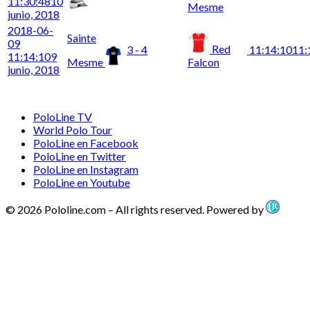
11:30:48
10
Mesme
junio, 2018
2018-06-
Sainte
09
Red
3 - 4
11:14:10
11:
11:14:10
9
Mesme
Falcon
junio, 2018
PoloLine TV
World Polo Tour
PoloLine en Facebook
PoloLine en Twitter
PoloLine en Instagram
PoloLine en Youtube
© 2026 Pololine.com – All rights reserved. Powered by