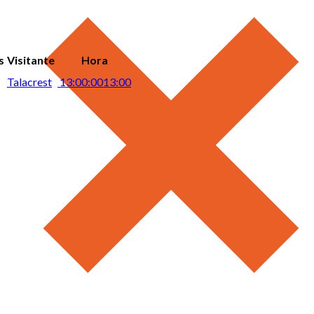
s
Visitante
Hora
Talacrest
13:00:00
13:00