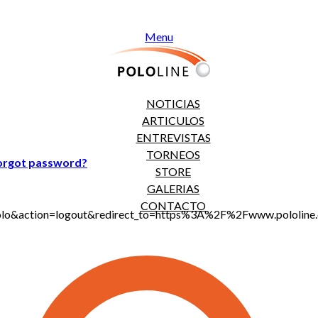
Menu
NOTICIAS
ARTICULOS
ENTREVISTAS
TORNEOS
orgot password?
STORE
GALERIAS
CONTACTO
jt_polo&action=logout&redirect_to=https%3A%2F%2Fwww.polo