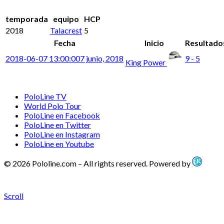
temporada
equipo
HCP
2018
Talacrest
5
Fecha
Inicio
Resultado
2018-06-07 13:00:00
7 junio, 2018
9 - 5
King Power
PoloLine TV
World Polo Tour
PoloLine en Facebook
PoloLine en Twitter
PoloLine en Instagram
PoloLine en Youtube
© 2026 Pololine.com – All rights reserved. Powered by
Scroll