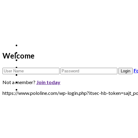
Welcome
F
Not a member?
Join today
https://www.pololine.com/wp-login.php?itsec-hb-token=sa