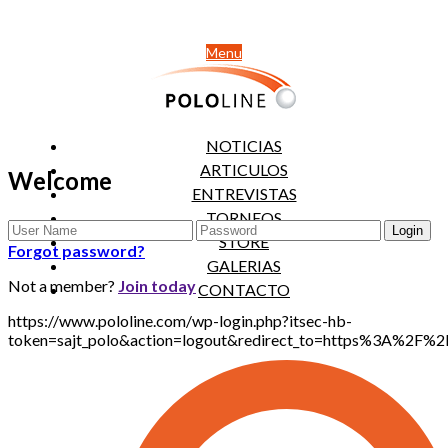
Menu
NOTICIAS
ARTICULOS
Welcome
ENTREVISTAS
TORNEOS
STORE
Forgot password?
GALERIAS
Not a member?
Join today
CONTACTO
https://www.pololine.com/wp-login.php?itsec-hb-
token=sajt_polo&action=logout&redirect_to=https%3A%2F