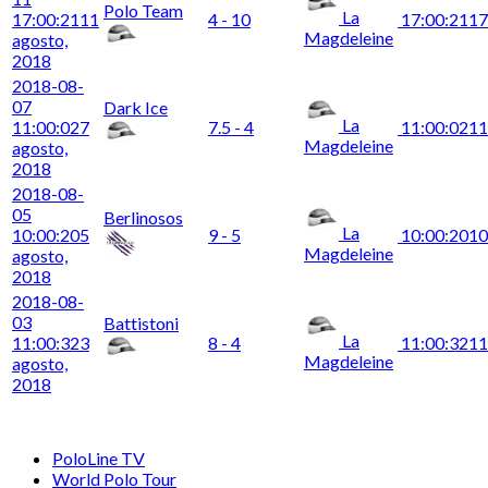
Polo Team
La
17:00:21
11
4 - 10
17:00:21
17
Magdeleine
agosto,
2018
2018-08-
07
Dark Ice
La
11:00:02
7
7.5 - 4
11:00:02
11
Magdeleine
agosto,
2018
2018-08-
05
Berlinosos
La
10:00:20
5
9 - 5
10:00:20
10
Magdeleine
agosto,
2018
2018-08-
03
Battistoni
La
11:00:32
3
8 - 4
11:00:32
11
Magdeleine
agosto,
2018
PoloLine TV
World Polo Tour