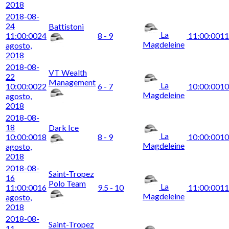
2018
2018-08-
24
Battistoni
La
11:00:00
24
8 - 9
11:00:00
11
Magdeleine
agosto,
2018
2018-08-
VT Wealth
22
Management
La
10:00:00
22
6 - 7
10:00:00
10
Magdeleine
agosto,
2018
2018-08-
18
Dark Ice
La
10:00:00
18
8 - 9
10:00:00
10
Magdeleine
agosto,
2018
2018-08-
Saint-Tropez
16
Polo Team
La
11:00:00
16
9.5 - 10
11:00:00
11
Magdeleine
agosto,
2018
2018-08-
Saint-Tropez
11