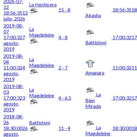
2026-07-
La Hechicera
12
15 - 8
18:56:35
18
18:56:35
12
Akasha
julio, 2026
2019-08-
La
07
Magdeleine
17:00:32
7
4 - 8
17:00:32
17
Battistoni
agosto,
2019
2019-08-
La
04
Magdeleine
11:00:32
4
2 - 7
11:00:32
11
Amanara
agosto,
2019
2019-08-
La
03
La
Magdeleine
17:00:32
3
4 - 6.5
17:00:32
17
Bien
agosto,
Mirada
2019
2018-08-
26
Battistoni
La
18:30:00
26
11 - 4
18:30:00
18
Magdeleine
agosto,