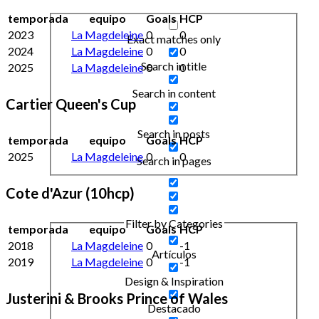
temporada
equipo
Goals
HCP
2023
La Magdeleine
0
0
Exact matches only
2024
La Magdeleine
0
0
Search in title
2025
La Magdeleine
0
0
Search in content
Cartier Queen's Cup
Search in posts
temporada
equipo
Goals
HCP
2025
La Magdeleine
0
0
Search in pages
Cote d'Azur (10hcp)
Filter by Categories
temporada
equipo
Goals
HCP
2018
La Magdeleine
0
-1
Artículos
2019
La Magdeleine
0
-1
Design & Inspiration
Justerini & Brooks Prince of Wales
Destacado