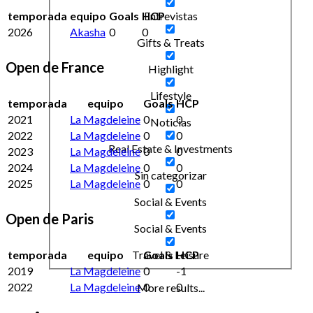
temporada
equipo
Goals
HCP
Entrevistas
2026
Akasha
0
0
Gifts & Treats
Open de France
Highlight
Lifestyle
temporada
equipo
Goals
HCP
2021
La Magdeleine
0
0
Noticias
2022
La Magdeleine
0
0
Real Estate & Investments
2023
La Magdeleine
0
0
2024
La Magdeleine
0
0
Sin categorizar
2025
La Magdeleine
0
0
Social & Events
Open de Paris
Social & Events
temporada
equipo
Goals
HCP
Travel & Leisure
2019
La Magdeleine
0
-1
2022
La Magdeleine
0
0
More results...