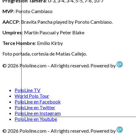
Progresión Tamera
: 0-3, 3-4, 3-4, 5-5, 7-6, 10-7
MVP
: Poroto Cambiaso
AACCP
: Bravita Pancha played by Poroto Cambiaso.
Umpires
: Martín Pascual y Peter Blake
Terce Hombre
: Emilio Kirby
Foto portada, cortesía de Matías Callejo.
© 2026 Pololine.com – All rights reserved. Powered by
PoloLine TV
World Polo Tour
PoloLine en Facebook
PoloLine en Twitter
PoloLine en Instagram
PoloLine en Youtube
© 2026 Pololine.com – All rights reserved. Powered by