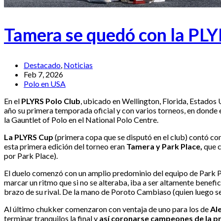
Tamera se quedó con la PL
Destacado
,
Noticias
Feb 7, 2026
Polo en USA
En el
PLYRS Polo Club
, ubicado en Wellington, Florida, Estados U
año su primera temporada oficial y con varios torneos, en donde el
la Gauntlet of Polo en el National Polo Centre.
La PLYRS Cup
(primera copa que se disputó en el club) contó con
esta primera edición del torneo eran
Tamera y Park Place,
que c
por Park Place).
El duelo comenzó con un amplio predominio del equipo de Park Pl
marcar un ritmo que si no se alteraba, iba a ser altamente benefici
brazo de su rival. De la mano de Poroto Cambiaso (quien luego se
Al último chukker comenzaron con ventaja de uno para los de
Al
terminar tranquilos la final y
así coronarse campeones de la pr