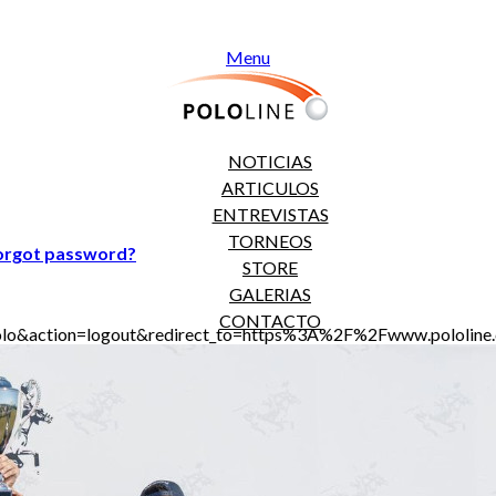
Menu
NOTICIAS
ARTICULOS
ENTREVISTAS
TORNEOS
orgot password?
STORE
GALERIAS
CONTACTO
jt_polo&action=logout&redirect_to=https%3A%2F%2Fwww.polol