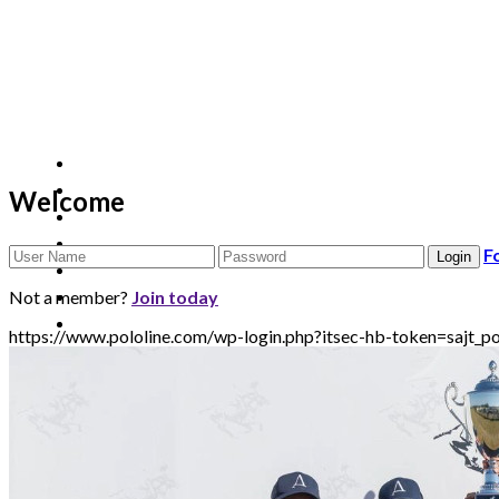
Welcome
F
Not a member?
Join today
https://www.pololine.com/wp-login.php?itsec-hb-token=sa