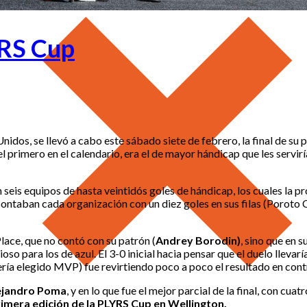
YRS Cup
nidos, se llevó a cabo este sábado siete de febrero, la final de su p
 primero en el calendario, era el de mayor hándicap que les serviría
 seis equipos de hasta veintidós goles de hándicap, los cuales la p
ontaban cada organización con un diez goles en sus filas (Poroto
ace, que no contó con su patrón (
Andrey Borodin)
, sino que en s
oso para los de azul. El 3-0 inicial hacia pensar que el duelo lleva
ría elegido MVP) fue revirtiendo poco a poco el resultado en cont
ejandro Poma
, y en lo que fue el mejor parcial de la final, con cuat
imera edición de la PLYRS Cup en Wellington.