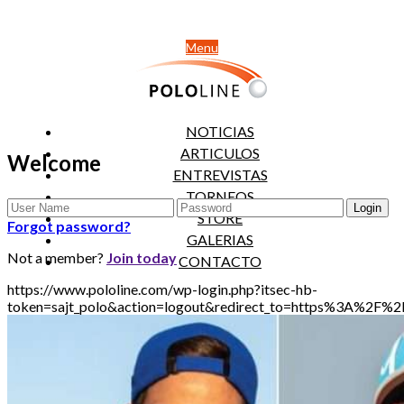
Menu
NOTICIAS
ARTICULOS
Welcome
ENTREVISTAS
TORNEOS
STORE
Forgot password?
GALERIAS
Not a member?
Join today
CONTACTO
https://www.pololine.com/wp-login.php?itsec-hb-
token=sajt_polo&action=logout&redirect_to=https%3A%2F