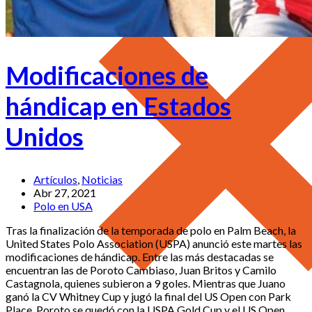
Modificaciones de
hándicap en Estados
Unidos
Artículos
,
Noticias
Abr 27, 2021
Polo en USA
Tras la finalización de la temporada de polo en Palm Beach, la
United States Polo Association (USPA) anunció este martes las
modificaciones de hándicap. Entre las más destacadas se
encuentran las de Poroto Cambiaso, Juan Britos y Camilo
Castagnola, quienes subieron a 9 goles. Mientras que Juano
ganó la CV Whitney Cup y jugó la final del US Open con Park
Place, Poroto se quedó con la USPA Gold Cup y el US Open