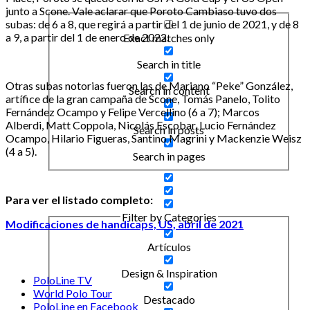
junto a Scone. Vale aclarar que Poroto Cambiaso tuvo dos
subas: de 6 a 8, que regirá a partir del 1 de junio de 2021, y de 8
a 9, a partir del 1 de enero de 2022.
Exact matches only
Search in title
Otras subas notorias fueron las de Mariano “Peke” González,
Search in content
artífice de la gran campaña de Scone, Tomás Panelo, Tolito
Fernández Ocampo y Felipe Vercellino (6 a 7); Marcos
Alberdi, Matt Coppola, Nicolás Escobar, Lucio Fernández
Search in posts
Ocampo, Hilario Figueras, Santino Magrini y Mackenzie Weisz
(4 a 5).
Search in pages
Para ver el listado completo:
Filter by Categories
Modificaciones de handicaps, US, abril de 2021
Artículos
Design & Inspiration
PoloLine TV
World Polo Tour
Destacado
PoloLine en Facebook