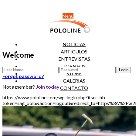
Menu
NOTICIAS
ARTICULOS
Welcome
ENTREVISTAS
TORNEOS
STORE
Forgot password?
GALERIAS
Not a member?
Join today
CONTACTO
https://www.pololine.com/wp-login.php?itsec-hb-
token=sajt_polo&action=logout&redirect_to=https%3A%2F