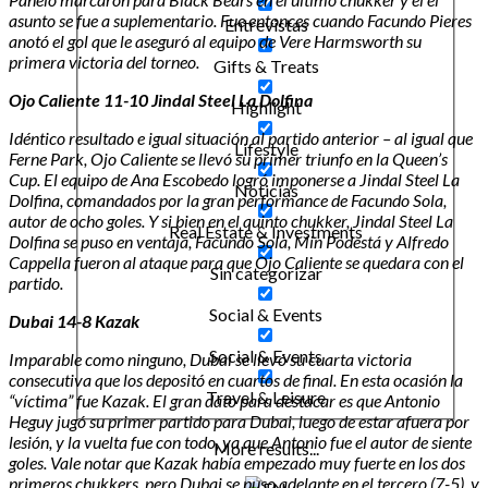
asunto se fue a suplementario. Fue entonces cuando Facundo Pieres
Entrevistas
anotó el gol que le aseguró al equipo de Vere Harmsworth su
primera victoria del torneo.
Gifts & Treats
Ojo Caliente 11-10 Jindal Steel La Dolfina
Highlight
Idéntico resultado e igual situación al partido anterior – al igual que
Lifestyle
Ferne Park, Ojo Caliente se llevó su primer triunfo en la Queen’s
Cup. El equipo de Ana Escobedo logró imponerse a Jindal Steel La
Noticias
Dolfina, comandados por la gran performance de Facundo Sola,
autor de ocho goles. Y si bien en el quinto chukker, Jindal Steel La
Real Estate & Investments
Dolfina se puso en ventaja, Facundo Sola, Min Podestá y Alfredo
Cappella fueron al ataque para que Ojo Caliente se quedara con el
Sin categorizar
partido.
Social & Events
Dubai 14-8 Kazak
Social & Events
Imparable como ninguno, Dubai se llevó su cuarta victoria
consecutiva que los depositó en cuartos de final. En esta ocasión la
Travel & Leisure
“víctima” fue Kazak. El gran dato para destacar es que Antonio
Heguy jugó su primer partido para Dubai, luego de estar afuera por
lesión, y la vuelta fue con todo, ya que Antonio fue el autor de siente
More results...
goles. Vale notar que Kazak había empezado muy fuerte en los dos
primeros chukkers, pero Dubai se puso adelante en el tercero (7-5), y