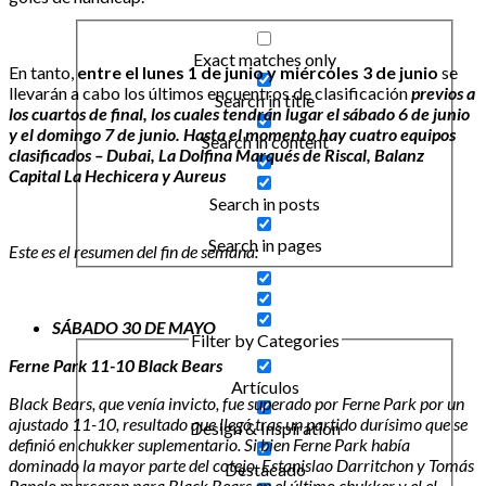
Exact matches only
En tanto,
entre el lunes 1 de junio y miércoles 3 de junio
se
llevarán a cabo los últimos encuentros de clasificación
previos a
Search in title
los cuartos de final, los cuales tendrán lugar el sábado 6 de junio
y el domingo 7 de junio. Hasta el momento hay cuatro equipos
Search in content
clasificados – Dubai, La Dolfina Marqués de Riscal, Balanz
Capital La Hechicera y Aureus
Search in posts
Search in pages
Este es el resumen del fin de semana:
SÁBADO 30 DE MAYO
Filter by Categories
Ferne Park 11-10 Black Bears
Artículos
Black Bears, que venía invicto, fue superado por Ferne Park por un
ajustado 11-10, resultado que llegó tras un partido durísimo que se
Design & Inspiration
definió en chukker suplementario. Si bien Ferne Park había
dominado la mayor parte del cotejo, Estanislao Darritchon y Tomás
Destacado
Panelo marcaron para Black Bears en el último chukker y el el