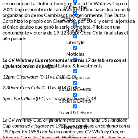
recordar que La Dolfina Tamera ganó la CV Whitney Cup en
Entrevistas
2025 bajo el nombre de Tameraa y este año hace dupla con la
organización de los Cambiaso); posteriormente, The Dutta
Gifts & Treats
Corp hizo lo propio con Clearwater, por 10-6; y cerró la jornada
el único equipo que ganó la serie completa, Pilot, con una
Highlight
contundente victoria de 19-12 sobre Coca Cola, finalistas el
año pasado.
Lifestyle
Noticias
La CV Whitney Cup retornará el martes 17 de febrero con el
Real Estate & Investments
siguiente orden de juego:
12pm: Clearwater (0-1) vs. DUS (0-0)
Sin categorizar
2,30pm: Coca Cola (0-1) vs. BTA (0-0)
Social & Events
5pm: Park Place (0-1) vs. La Dolfina Scone (0-0)
Social & Events
Travel & Leisure
La CV Whitney Cup, originariamente denominada US Handicap
Cup, comenzó a jugarse en 1979, con handicap en conjunto con el
More results...
US Open. En 1988 cambió su nombre por CV Whitney Cup, en
tributo a Cornelius Vanderbilt Whitney, que llegó a los 6 goles y