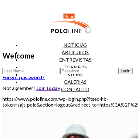
Menu
NOTICIAS
ARTICULOS
Welcome
ENTREVISTAS
TORNEOS
STORE
Forgot password?
GALERIAS
Not a member?
Join today
CONTACTO
https://www.pololine.com/wp-login.php?itsec-hb-
token=sajt_polo&action=logout&redirect_to=https%3A%2F