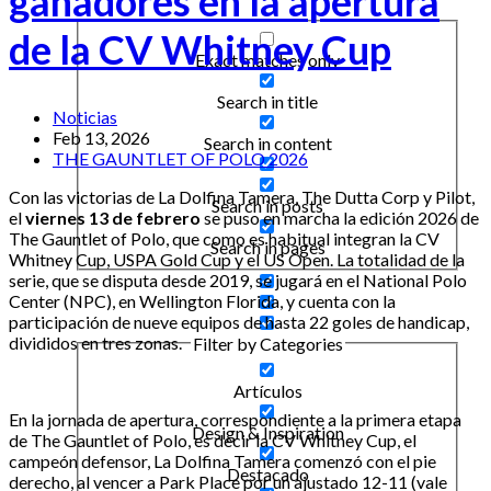
ganadores en la apertura
de la CV Whitney Cup
Exact matches only
Search in title
Noticias
Feb 13, 2026
Search in content
THE GAUNTLET OF POLO 2026
Con las victorias de La Dolfina Tamera, The Dutta Corp y Pilot,
Search in posts
el
viernes 13 de febrero
se puso en marcha la edición 2026 de
The Gauntlet of Polo, que como es habitual integran la CV
Search in pages
Whitney Cup, USPA Gold Cup y el US Open. La totalidad de la
serie, que se disputa desde 2019, se jugará en el National Polo
Center (NPC), en Wellington Florida, y cuenta con la
participación de nueve equipos de hasta 22 goles de handicap,
divididos en tres zonas.
Filter by Categories
Artículos
En la jornada de apertura, correspondiente a la primera etapa
Design & Inspiration
de The Gauntlet of Polo, es decir la CV Whitney Cup, el
campeón defensor, La Dolfina Tamera comenzó con el pie
Destacado
derecho, al vencer a Park Place por un ajustado 12-11 (vale