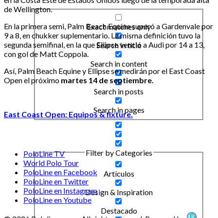
de Wellington.
En la primera semi, Palm Beach Equine superó a Gardenvale por
Exact matches only
9 a 8, en chukker suplementario. La misma definición tuvo la
segunda semifinal, en la que Ellipse venció a Audi por 14 a 13,
Search in title
con gol de Matt Coppola.
Search in content
Así, Palm Beach Equine y Ellipse se medirán por el East Coast
Open el próximo
martes 14 de septiembre.
Search in posts
Search in pages
East Coast Open: Equipos & fixture.
Filter by Categories
PoloLine TV
World Polo Tour
PoloLine en Facebook
Artículos
PoloLine en Twitter
PoloLine en Instagram
Design & Inspiration
PoloLine en Youtube
Destacado