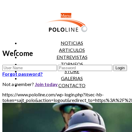
Menu
NOTICIAS
ARTICULOS
Welcome
ENTREVISTAS
TORNEOS
STORE
Forgot password?
GALERIAS
Not a member?
Join today
CONTACTO
https://www.pololine.com/wp-login.php?itsec-hb-
token=sajt_polo&action=logout&redirect_to=https%3A%2F