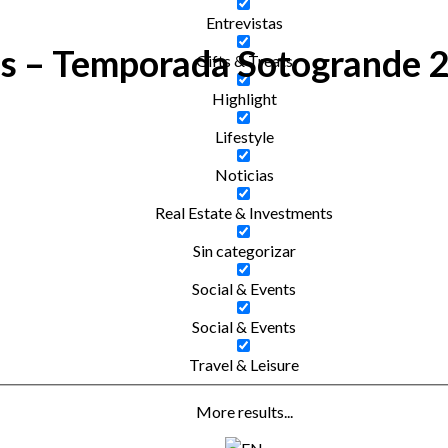
Entrevistas
eos – Temporada Sotogrande 
Gifts & Treats
Highlight
Lifestyle
Noticias
Real Estate & Investments
Sin categorizar
Social & Events
Social & Events
Travel & Leisure
More results...