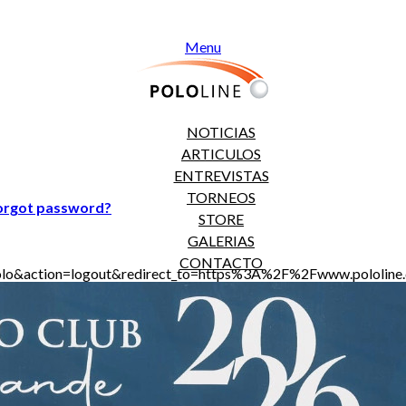
Menu
NOTICIAS
ARTICULOS
ENTREVISTAS
TORNEOS
orgot password?
STORE
GALERIAS
CONTACTO
jt_polo&action=logout&redirect_to=https%3A%2F%2Fwww.polo