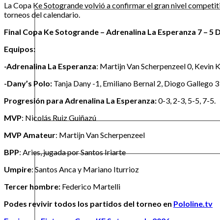
La Copa Ke Sotogrande volvió a confirmar el gran nivel competi
torneos del calendario.
Final Copa Ke Sotogrande – Adrenalina La Esperanza 7 – 5
Equipos:
-Adrenalina La Esperanza
: Martijn Van Scherpenzeel 0, Kevin Ko
-Dany’s Polo:
Tanja Dany -1, Emiliano Bernal 2, Diogo Gallego 3 (1
Progresión para Adrenalina La Esperanza:
0-3, 2-3, 5-5, 7-5.
MVP
: Nicolás Ruiz Guiñazú
MVP Amateur
: Martijn Van Scherpenzeel
BPP
: Aries, jugada por Santos Iriarte
Umpire
: Santos Anca y Mariano Iturrioz
Tercer hombre:
Federico Martelli
Podes revivir todos los partidos del torneo en
Pololine.tv