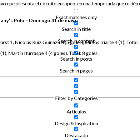
tivo que presenta el circuito europeo, en una temporada que reci
Exact matches only
 Dany’s Polo – Domingo 31 de mayo
Search in title
Search in content
rst 1, Nicolás Ruiz Guiñazú 3 (5 goles), Santos Iriarte 4 (1). Total: 
), Martín Iturraspe 4 (4 goles). Total: 8 goles.
Search in posts
Search in pages
Filter by Categories
Artículos
Design & Inspiration
Destacado