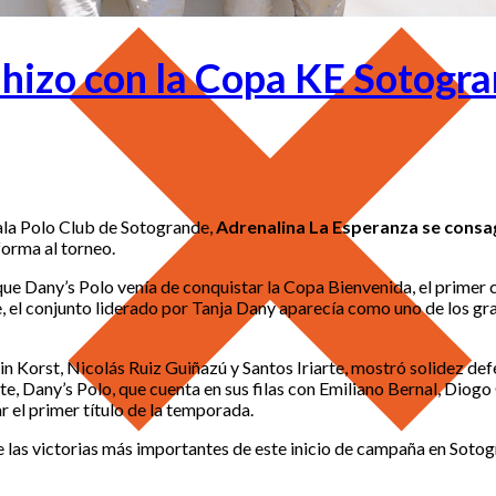
 hizo con la Copa KE Sotogr
Ayala Polo Club de Sotogrande,
Adrenalina La Esperanza se consa
forma al torneo.
a que Dany’s Polo venía de conquistar la Copa Bienvenida, el prim
, el conjunto liderado por Tanja Dany aparecía como uno de los gr
 Korst, Nicolás Ruiz Guiñazú y Santos Iriarte, mostró solidez def
te, Dany’s Polo, que cuenta en sus filas con Emiliano Bernal, Diog
r el primer título de la temporada.
 las victorias más importantes de este inicio de campaña en Sotogr