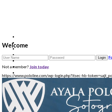
Welcome
F
Not a member?
Join today
https://www.pololine.com/wp-login.php?itsec-hb-token=sa