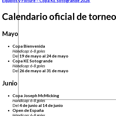
Equipos y Fixture – Copa KE Sotogrande 2026
Calendario oficial de torn
Mayo
Copa Bienvenida
Hándicap: 6-8 goles
Del
19 de mayo al 24 de mayo
Copa KE Sotogrande
Hándicap: 6-8 goles
Del
26 de mayo al 31 de mayo
Junio
Copa Joseph McMicking
Hándicap: 6-8 goles
Del
4 de junio al 14 de junio
Open de España
Hándicap: 6-8 goles