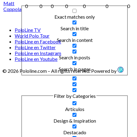
Matt
0
0
0
0
0
0
0
Coppola
Exact matches only
Search in title
PoloLine TV
World Polo Tour
Search in content
PoloLine en Facebook
PoloLine en Twitter
PoloLine en Instagram
Search in posts
PoloLine en Youtube
Search in pages
© 2026 Pololine.com – All rights reserved. Powered by
Filter by Categories
Artículos
Design & Inspiration
Destacado