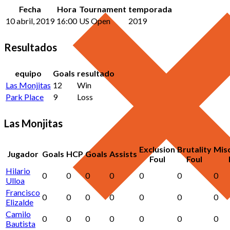
Fecha
Hora
Tournament
temporada
10 abril, 2019
16:00
US Open
2019
Resultados
equipo
Goals
resultado
Las Monjitas
12
Win
Park Place
9
Loss
Las Monjitas
Exclusion
Brutality
Mis
Jugador
Goals
HCP
Goals
Assists
Foul
Foul
Hilario
0
0
0
0
0
0
0
Ulloa
Francisco
0
0
0
0
0
0
0
Elizalde
Camilo
0
0
0
0
0
0
0
Bautista