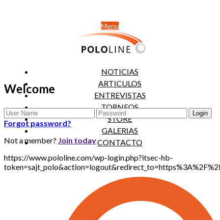
Menu
NOTICIAS
ARTICULOS
Welcome
ENTREVISTAS
TORNEOS
STORE
Forgot password?
GALERIAS
Not a member?
Join today
CONTACTO
https://www.pololine.com/wp-login.php?itsec-hb-
token=sajt_polo&action=logout&redirect_to=https%3A%2F