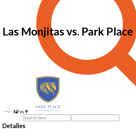
Las Monjitas vs. Park Place
12
vs
9
Detalles