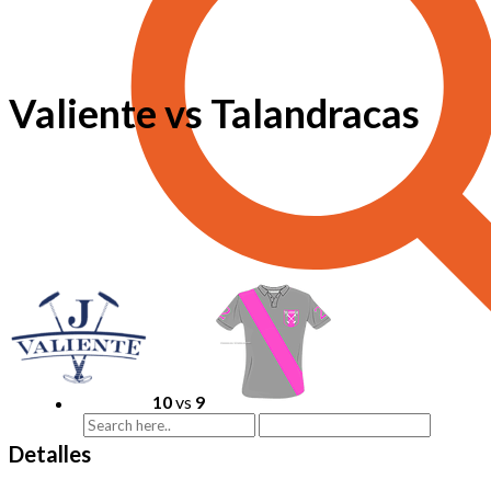
Valiente vs Talandracas
10
vs
9
Detalles