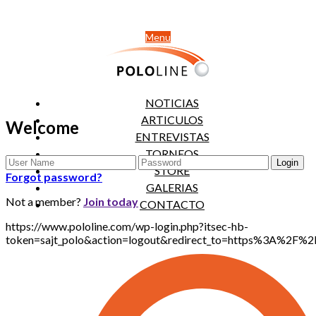
Menu
NOTICIAS
ARTICULOS
Welcome
ENTREVISTAS
TORNEOS
STORE
Forgot password?
GALERIAS
Not a member?
Join today
CONTACTO
https://www.pololine.com/wp-login.php?itsec-hb-
token=sajt_polo&action=logout&redirect_to=https%3A%2F