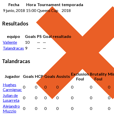
Fecha
Hora
Tournament
temporada
9 junio, 2018
15:00
Queens Cup
2018
Resultados
equipo
Goals
PS
Goal
resultado
Valiente
10
—
—
Talandracas
9
—
—
Talandracas
Exclusion
Brutality
Mi
Jugador
Goals
HCP
Goals
Assists
Foul
Foul
Hughes
0
0
0
0
0
0
0
Carmignac
Julian de
0
0
0
0
0
0
0
Lusarreta
Alejandro
0
0
0
0
0
0
0
Muzzio