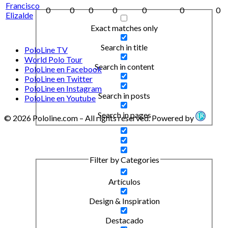
Francisco
0
0
0
0
0
0
0
Elizalde
Exact matches only
Search in title
PoloLine TV
World Polo Tour
Search in content
PoloLine en Facebook
PoloLine en Twitter
PoloLine en Instagram
Search in posts
PoloLine en Youtube
Search in pages
© 2026 Pololine.com – All rights reserved. Powered by
Filter by Categories
Artículos
Design & Inspiration
Destacado