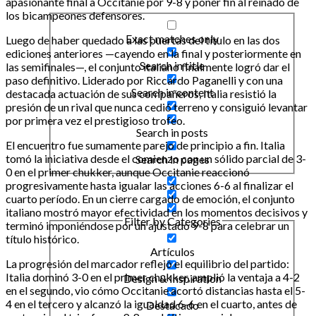
apasionante final a Occitanie por 9-8 y poner fin al reinado de
los bicampeones defensores.
Exact matches only
Luego de haber quedado a las puertas del título en las dos
ediciones anteriores —cayendo en la final y posteriormente en
Search in title
las semifinales—, el conjunto italiano finalmente logró dar el
paso definitivo. Liderado por Riccardo Paganelli y con una
Search in content
destacada actuación de sus compañeros, Italia resistió la
presión de un rival que nunca cedió terreno y consiguió levantar
por primera vez el prestigioso trofeo.
Search in posts
El encuentro fue sumamente parejo de principio a fin. Italia
tomó la iniciativa desde el comienzo con un sólido parcial de 3-
Search in pages
0 en el primer chukker, aunque Occitanie reaccionó
progresivamente hasta igualar las acciones 6-6 al finalizar el
cuarto período. En un cierre cargado de emoción, el conjunto
italiano mostró mayor efectividad en los momentos decisivos y
Filter by Categories
terminó imponiéndose por un ajustado 9-8 para celebrar un
título histórico.
Artículos
La progresión del marcador reflejó el equilibrio del partido:
Italia dominó 3-0 en el primer chukker, amplió la ventaja a 4-2
Design & Inspiration
en el segundo, vio cómo Occitanie acortó distancias hasta el 5-
4 en el tercero y alcanzó la igualdad 6-6 en el cuarto, antes de
Destacado