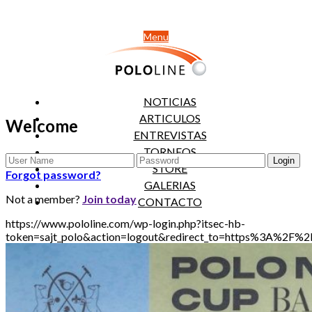
Menu
NOTICIAS
ARTICULOS
Welcome
ENTREVISTAS
TORNEOS
STORE
Forgot password?
GALERIAS
Not a member?
Join today
CONTACTO
https://www.pololine.com/wp-login.php?itsec-hb-
token=sajt_polo&action=logout&redirect_to=https%3A%2F