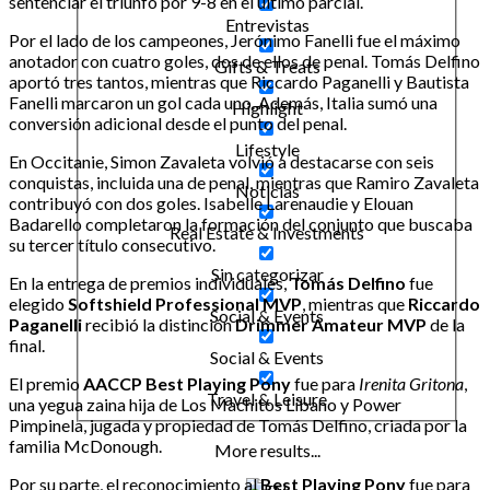
sentenciar el triunfo por 9-8 en el último parcial.
Entrevistas
Por el lado de los campeones, Jerónimo Fanelli fue el máximo
anotador con cuatro goles, dos de ellos de penal. Tomás Delfino
Gifts & Treats
aportó tres tantos, mientras que Riccardo Paganelli y Bautista
Fanelli marcaron un gol cada uno. Además, Italia sumó una
Highlight
conversión adicional desde el punto del penal.
Lifestyle
En Occitanie, Simon Zavaleta volvió a destacarse con seis
conquistas, incluida una de penal, mientras que Ramiro Zavaleta
Noticias
contribuyó con dos goles. Isabelle Larenaudie y Elouan
Badarello completaron la formación del conjunto que buscaba
Real Estate & Investments
su tercer título consecutivo.
Sin categorizar
En la entrega de premios individuales,
Tomás Delfino
fue
elegido
Softshield Professional MVP
, mientras que
Riccardo
Social & Events
Paganelli
recibió la distinción
Drimmer Amateur MVP
de la
final.
Social & Events
El premio
AACCP Best Playing Pony
fue para
Irenita Gritona
,
Travel & Leisure
una yegua zaina hija de Los Machitos Líbano y Power
Pimpinela, jugada y propiedad de Tomás Delfino, criada por la
familia McDonough.
More results...
Por su parte, el reconocimiento al
Best Playing Pony
fue para