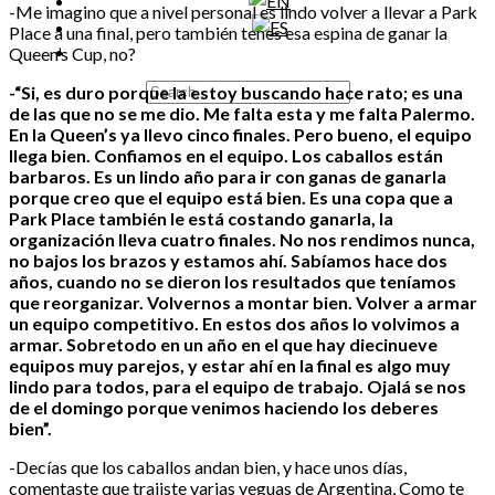
-Me imagino que a nivel personal es lindo volver a llevar a Park
Place a una final, pero también tenes esa espina de ganar la
Queen’s Cup, no?
-“Si, es duro porque la estoy buscando hace rato; es una
de las que no se me dio. Me falta esta y me falta Palermo.
En la Queen’s ya llevo cinco finales. Pero bueno, el equipo
llega bien. Confiamos en el equipo. Los caballos están
barbaros. Es un lindo año para ir con ganas de ganarla
porque creo que el equipo está bien. Es una copa que a
Park Place también le está costando ganarla, la
organización lleva cuatro finales. No nos rendimos nunca,
no bajos los brazos y estamos ahí. Sabíamos hace dos
años, cuando no se dieron los resultados que teníamos
que reorganizar. Volvernos a montar bien. Volver a armar
un equipo competitivo. En estos dos años lo volvimos a
armar. Sobretodo en un año en el que hay diecinueve
equipos muy parejos, y estar ahí en la final es algo muy
lindo para todos, para el equipo de trabajo. Ojalá se nos
de el domingo porque venimos haciendo los deberes
bien”.
-Decías que los caballos andan bien, y hace unos días,
comentaste que trajiste varias yeguas de Argentina, Como te