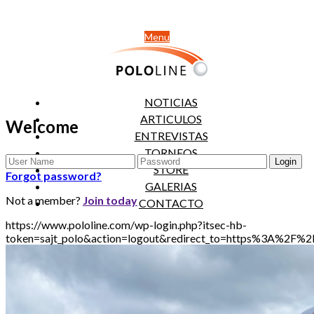
Menu
NOTICIAS
ARTICULOS
Welcome
ENTREVISTAS
TORNEOS
STORE
Forgot password?
GALERIAS
Not a member?
Join today
CONTACTO
https://www.pololine.com/wp-login.php?itsec-hb-
token=sajt_polo&action=logout&redirect_to=https%3A%2F