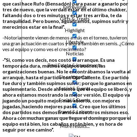
que casi hace Rufo (Bensadón) para pasar a ganarlo por
Entrevistas
tres de nuevo, que la verdad estar en el último chukker,
faltando dos o tres minutos y estar tres arriba, te da
Gifts & Treats
tranquilidad. Pero bueno, aguantamos, supimos sufrir y
merecimos estar en la final”.
Highlight
-Notoriamente vienen de menos a más en el torneo, tuvieron
Lifestyle
una gran actuación en cuartos y ahora también en semis. ¿Cómo
ves al equipo y como ves el crecimiento?
Noticias
-“Si, como vos decís, nos costó el arranque. Es una
Real Estate & Investments
temporada dura, muchos equipos buenos, las
organizaciones buenas. No le encontrábamos la vuelta al
Sin categorizar
arranque, hasta el partido con Ojo Caliente. Ese partido
fue duro y también supimos sufrir; porque lo ganamos en
Social & Events
suplementario. Desde ahí siento que el equipo se liberó, y
ahora estamos mostrando la mejor versión. El equipo va
Social & Events
jugando un poquito mejor, más abierto, con mejores
jugadas, haciendo mejores pases. Creo que los últimos
Travel & Leisure
dos partidos nos demostramos a nosotros mismos eso.
Ahora con muchas ganas que llegue el domingo porque el
equipo está bien, los caballos están bien, y es hora de
More results...
seguir por ese camino”.