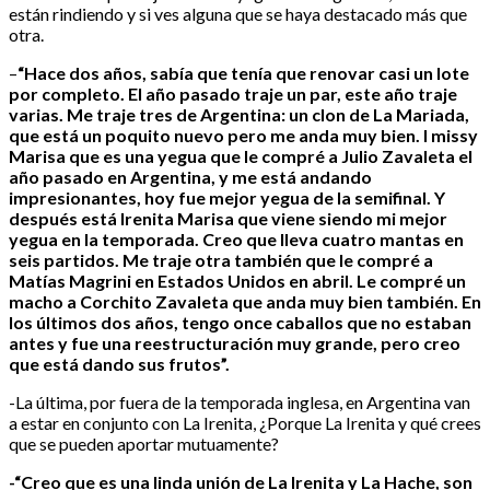
están rindiendo y si ves alguna que se haya destacado más que
otra.
–
“Hace dos años, sabía que tenía que renovar casi un lote
por completo. El año pasado traje un par, este año traje
varias. Me traje tres de Argentina: un clon de La Mariada,
que está un poquito nuevo pero me anda muy bien. I missy
Marisa que es una yegua que le compré a Julio Zavaleta el
año pasado en Argentina, y me está andando
impresionantes, hoy fue mejor yegua de la semifinal. Y
después está Irenita Marisa que viene siendo mi mejor
yegua en la temporada. Creo que lleva cuatro mantas en
seis partidos. Me traje otra también que le compré a
Matías Magrini en Estados Unidos en abril. Le compré un
macho a Corchito Zavaleta que anda muy bien también. En
los últimos dos años, tengo once caballos que no estaban
antes y fue una reestructuración muy grande, pero creo
que está dando sus frutos”.
-La última, por fuera de la temporada inglesa, en Argentina van
a estar en conjunto con La Irenita, ¿Porque La Irenita y qué crees
que se pueden aportar mutuamente?
-“Creo que es una linda unión de La Irenita y La Hache, son