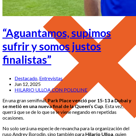
“Aguantamos, supimos
sufrir y somos justos
finalistas”
Destacado
,
Entrevistas
Jun 12, 2025
HILARIO ULLOA CON POLOLINE
En una gran semifinal,
Park Place venció por 15-13 a Dubai y
se metió en una nueva final de la Queen’s
Cup
. Esta vez,
querrá que se de lo que se le viene negando en repetidas
ocasiones.
No solo será una especie de revancha para la organización del
ruso Andrey Borodin, sino también para
Hilario Ulloa
, quien