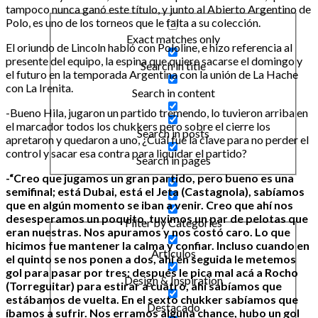
tampoco nunca ganó este título, y junto al Abierto Argentino de
Polo, es uno de los torneos que le falta a su colección.
Exact matches only
El oriundo de Lincoln habló con Pololine, e hizo referencia al
presente del equipo, la espina que quiere sacarse el domingo y
Search in title
el futuro en la temporada Argentina con la unión de La Hache
con La Irenita.
Search in content
-Bueno Hila, jugaron un partido tremendo, lo tuvieron arriba en
el marcador todos los chukkers pero sobre el cierre los
Search in posts
apretaron y quedaron a uno, ¿Cuál fue la clave para no perder el
control y sacar esa contra para liquidar el partido?
Search in pages
-“Creo que jugamos un gran partido, pero bueno es una
semifinal; está Dubai, está el Jeta (Castagnola), sabíamos
que en algún momento se iban a venir. Creo que ahí nos
desesperamos un poquito, tuvimos un par de pelotas que
Filter by Categories
eran nuestras. Nos apuramos y nos costó caro. Lo que
hicimos fue mantener la calma y confiar. Incluso cuando en
Artículos
el quinto se nos ponen a dos, ahí en seguida le metemos
gol para pasar por tres; después le pica mal acá a Rocho
Design & Inspiration
(Torreguitar) para estirar a cuatro, ahí sabíamos que
estábamos de vuelta. En el sexto chukker sabíamos que
Destacado
íbamos a sufrir. Nos erramos alguna chance, hubo un gol