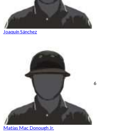
Joaquín Sánchez
6
Matías Mac Donough Jr.