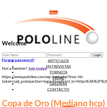
Menu
Welcome
NOTICIAS
Forgot password?
ARTICULOS
ENTREVISTAS
Not a member?
Join today
TORNEOS
https://www.pololine.com/wp-login.php?itsec-hb-
STORE
token=sajt_polo&action=logout&redirect_to=https%3A%2F
GALERIAS
CONTACTO
Copa de Oro (Mediano hcp)