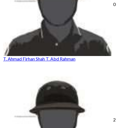
0
T. Ahmad Firhan Shah T. Abd Rahman
2