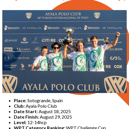
Place:
Sotogrande, Spain
Club:
Ayala Polo Club
Date Start:
August 18, 2025
Date Finish:
August 29, 2025
Level:
12-14hcp
WPT Category Ranking:
WPT Challenge Cup