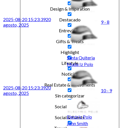
Design & Inspiration
2025-08-20 15:23:39
20
Destacado
9 - 8
agosto, 2025
Entrevistas
Gifts & Treats
Highlight
Santa Quiteria
Lifestyle
Muda Iz Polo
Noticias
Real Estate & Investments
2025-08-20 15:23:39
20
10 - 9
agosto, 2025
Sin categorizar
Social & Events
Electric Polo
Social & Events
John Smith