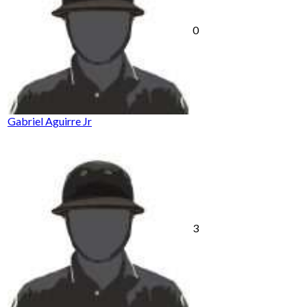
0
Gabriel Aguirre Jr
3