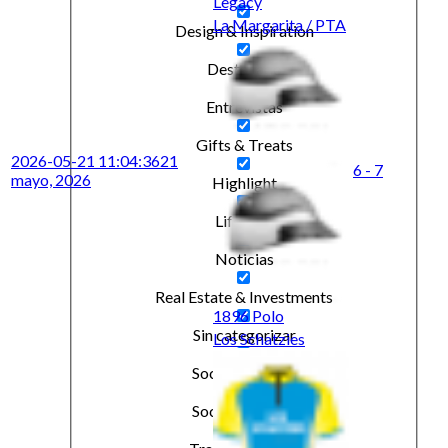
Legacy
La Margarita / PTA
Design & Inspiration
Destacado
Entrevistas
Gifts & Treats
2026-05-21 11:04:36
21
6 - 7
mayo, 2026
Highlight
Lifestyle
Noticias
Real Estate & Investments
1896 Polo
Sin categorizar
Los Schatzies
Social & Events
Social & Events