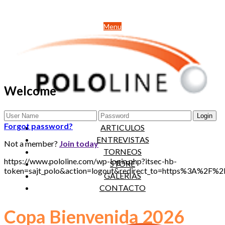
Menu
Welcome
NOTICIAS
Forgot password?
ARTICULOS
ENTREVISTAS
Not a member?
Join today
TORNEOS
https://www.pololine.com/wp-login.php?itsec-hb-
STORE
token=sajt_polo&action=logout&redirect_to=https%3A%2F
GALERIAS
CONTACTO
Copa Bienvenida 2026