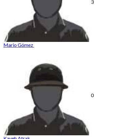
3
Mario Gómez
0
Kaveh Atrak