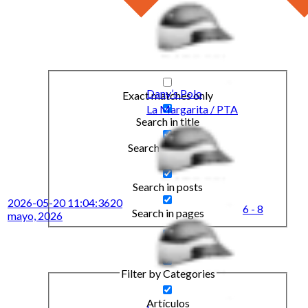
Dany’s Polo
Exact matches only
La Margarita / PTA
Search in title
Search in content
Search in posts
2026-05-20 11:04:36
20
6 - 8
Search in pages
mayo, 2026
Filter by Categories
Artículos