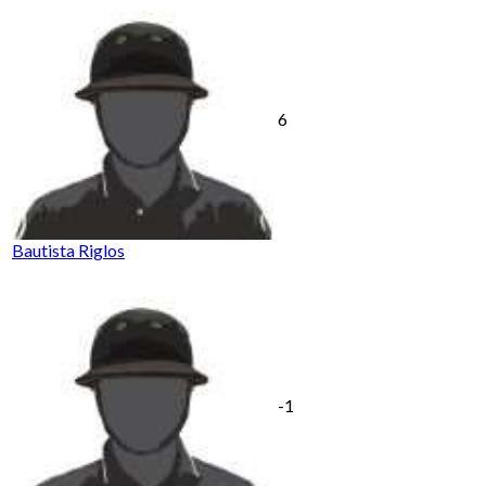
6
Bautista Riglos
-1