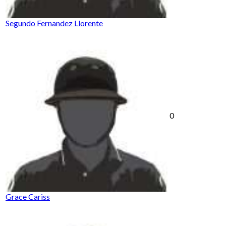
Segundo Fernandez Llorente
0
Grace Cariss