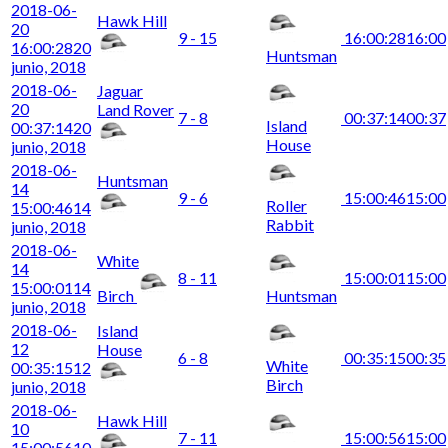
2018-06-
Hawk Hill
20
9 - 15
16:00:28
16:00
16:00:28
20
Huntsman
junio, 2018
2018-06-
Jaguar
20
Land Rover
7 - 8
00:37:14
00:37
Island
00:37:14
20
House
junio, 2018
2018-06-
Huntsman
14
9 - 6
15:00:46
15:00
Roller
15:00:46
14
Rabbit
junio, 2018
2018-06-
White
14
8 - 11
15:00:01
15:00
15:00:01
14
Birch
Huntsman
junio, 2018
2018-06-
Island
12
House
6 - 8
00:35:15
00:35
White
00:35:15
12
Birch
junio, 2018
2018-06-
Hawk Hill
10
7 - 11
15:00:56
15:00
15:00:56
10