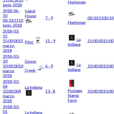
Huntsman
junio, 2018
2018-06-
Island
10
House
7 - 9
00:33:51
00:33
00:33:51
10
Huntsman
junio, 2018
2018-03-
15
La
15:00:00
15
11 - 9
15:00:00
15:00
Pilot
Indiana
marzo,
2018
2018-03-
10
Goose
La
10:00:00
10
6 - 9
10:00:00
10:00
Indiana
Creek
marzo,
2018
2018-03-
04
La Indiana
Postage
10:00:00
4
13 - 8
10:00:00
10:00
Stamp
marzo,
Farm
2018
2018-03-
01
La Indiana