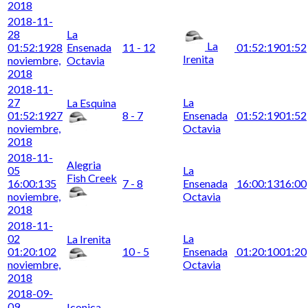
2018
2018-11-
28
La
La
01:52:19
28
Ensenada
11 - 12
01:52:19
01:52
Irenita
noviembre,
Octavia
2018
2018-11-
27
La
La Esquina
01:52:19
27
8 - 7
Ensenada
01:52:19
01:52
noviembre,
Octavia
2018
2018-11-
Alegria
05
La
Fish Creek
16:00:13
5
7 - 8
Ensenada
16:00:13
16:00
noviembre,
Octavia
2018
2018-11-
02
La
La Irenita
01:20:10
2
10 - 5
Ensenada
01:20:10
01:20
noviembre,
Octavia
2018
2018-09-
09
Iconica