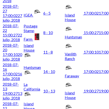
2018
2018-07-
27
6 - 5
17:00:02
17:00
IGEA
Island
17:00:02
27
House
julio, 2018
2018-07-
Postage
22
Stamp
8 - 10
15:00:27
15:00
15:00:27
22
Huntsman
Farm
julio, 2018
2018-07-
Island
20
House
11 - 8
17:00:10
17:00
Vanlith
17:00:10
20
Ranch
julio, 2018
2018-07-
Huntsman
16
14 - 10
17:00:02
17:00
17:00:02
16
Faraway
julio, 2018
2018-07-
La
13
California
10 - 13
19:00:27
19:00
Island
19:00:27
13
House
julio, 2018
2018-07-
Island
12
House