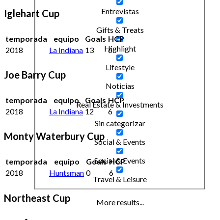
Entrevistas
Iglehart Cup
Gifts & Treats
temporada
equipo
Goals
HCP
Highlight
2018
La Indiana
13
6
Lifestyle
Joe Barry Cup
Noticias
temporada
equipo
Goals
HCP
Real Estate & Investments
2018
La Indiana
12
6
Sin categorizar
Monty Waterbury Cup
Social & Events
Social & Events
temporada
equipo
Goals
HCP
2018
Huntsman
0
6
Travel & Leisure
Northeast Cup
More results...