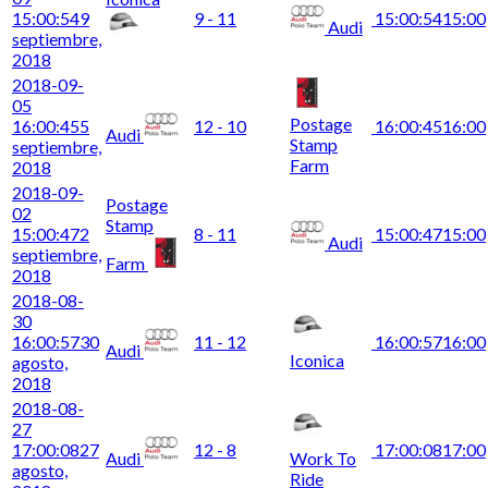
15:00:54
9
9 - 11
15:00:54
15:00
Audi
septiembre,
2018
2018-09-
05
Postage
16:00:45
5
12 - 10
16:00:45
16:00
Audi
Stamp
septiembre,
Farm
2018
2018-09-
Postage
02
Stamp
15:00:47
2
8 - 11
15:00:47
15:00
Audi
septiembre,
Farm
2018
2018-08-
30
16:00:57
30
11 - 12
16:00:57
16:00
Audi
Iconica
agosto,
2018
2018-08-
27
17:00:08
27
12 - 8
17:00:08
17:00
Audi
Work To
agosto,
Ride