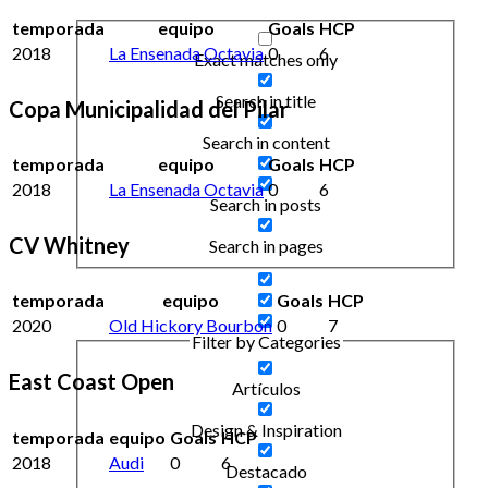
temporada
equipo
Goals
HCP
2018
La Ensenada Octavia
0
6
Exact matches only
Search in title
Copa Municipalidad del Pilar
Search in content
temporada
equipo
Goals
HCP
2018
La Ensenada Octavia
0
6
Search in posts
CV Whitney
Search in pages
temporada
equipo
Goals
HCP
2020
Old Hickory Bourbon
0
7
Filter by Categories
East Coast Open
Artículos
Design & Inspiration
temporada
equipo
Goals
HCP
2018
Audi
0
6
Destacado