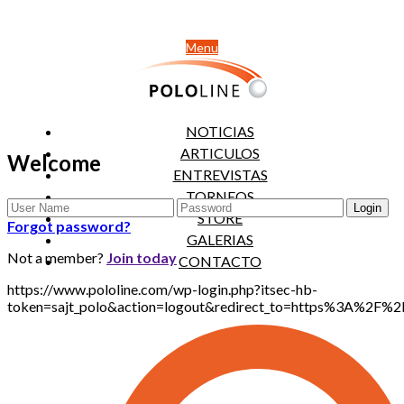
Menu
NOTICIAS
ARTICULOS
Welcome
ENTREVISTAS
TORNEOS
STORE
Forgot password?
GALERIAS
Not a member?
Join today
CONTACTO
https://www.pololine.com/wp-login.php?itsec-hb-
token=sajt_polo&action=logout&redirect_to=https%3A%2F