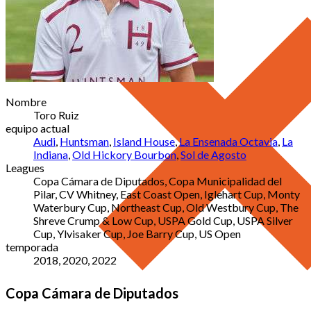
Nombre
Toro Ruiz
equipo actual
Audi
,
Huntsman
,
Island House
,
La Ensenada Octavia
,
La
Indiana
,
Old Hickory Bourbon
,
Sol de Agosto
Leagues
Copa Cámara de Diputados, Copa Municipalidad del
Pilar, CV Whitney, East Coast Open, Iglehart Cup, Monty
Waterbury Cup, Northeast Cup, Old Westbury Cup, The
Shreve Crump & Low Cup, USPA Gold Cup, USPA Silver
Cup, Ylvisaker Cup, Joe Barry Cup, US Open
temporada
2018, 2020, 2022
Copa Cámara de Diputados