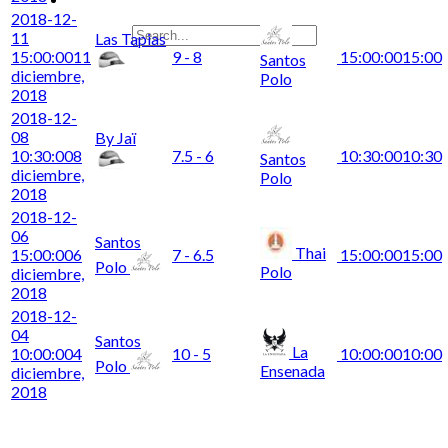
2018-12-
11
Las Tapias
15:00:00
11
9 - 8
15:00:00
15:00
Santos
diciembre,
Polo
2018
2018-12-
08
By Jaï
10:30:00
8
7.5 - 6
10:30:00
10:30
Santos
diciembre,
Polo
2018
2018-12-
06
Santos
Thai
15:00:00
6
7 - 6.5
15:00:00
15:00
Polo
Polo
diciembre,
2018
2018-12-
04
Santos
La
10:00:00
4
10 - 5
10:00:00
10:00
Polo
Ensenada
diciembre,
2018