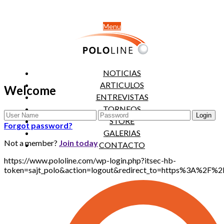
Menu
NOTICIAS
ARTICULOS
Welcome
ENTREVISTAS
TORNEOS
STORE
Forgot password?
GALERIAS
Not a member?
Join today
CONTACTO
https://www.pololine.com/wp-login.php?itsec-hb-
token=sajt_polo&action=logout&redirect_to=https%3A%2F