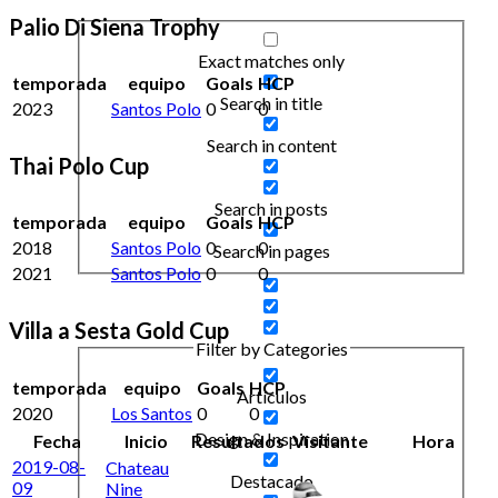
Palio Di Siena Trophy
Exact matches only
temporada
equipo
Goals
HCP
Search in title
2023
Santos Polo
0
0
Search in content
Thai Polo Cup
Search in posts
temporada
equipo
Goals
HCP
2018
Santos Polo
0
0
Search in pages
2021
Santos Polo
0
0
Villa a Sesta Gold Cup
Filter by Categories
temporada
equipo
Goals
HCP
Artículos
2020
Los Santos
0
0
Design & Inspiration
Fecha
Inicio
Resultados
Visitante
Hora
2019-08-
Chateau
Destacado
09
Nine