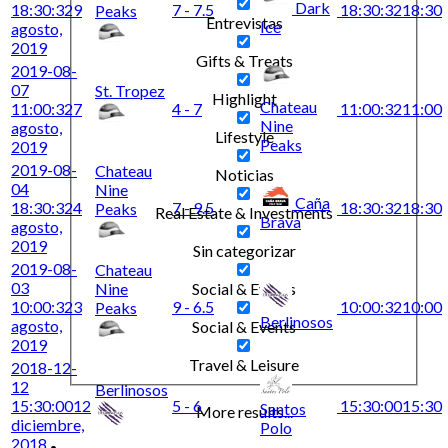
Dark
18:30:32
9
7 - 7.5
18:30:32
18:30
Peaks
Entrevistas
Ice
agosto,
2019
Gifts & Treats
2019-08-
07
St. Tropez
Highlight
Chateau
11:00:32
7
4 - 7
11:00:32
11:00
Nine
agosto,
Lifestyle
Peaks
2019
2019-08-
Chateau
Noticias
04
Nine
Caña
18:30:32
4
7 - 9.5
18:30:32
18:30
Peaks
Real Estate & Investments
Brava
agosto,
2019
Sin categorizar
2019-08-
Chateau
03
Nine
Social & Events
10:00:32
3
9 - 6.5
10:00:32
10:00
Peaks
Berlinosos
agosto,
Social & Events
2019
Travel & Leisure
2018-12-
12
Berlinosos
15:30:00
12
5 - 6
15:30:00
15:30
Santos
More results...
diciembre,
Polo
2018