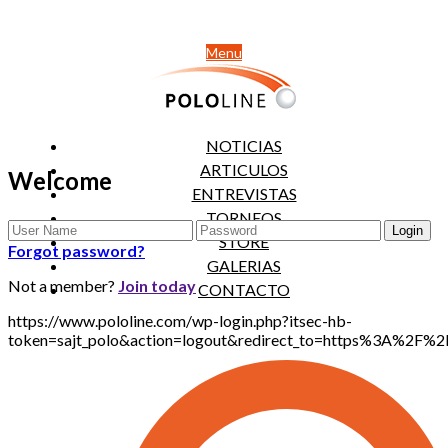
Menu
NOTICIAS
ARTICULOS
Welcome
ENTREVISTAS
TORNEOS
STORE
Forgot password?
GALERIAS
Not a member?
Join today
CONTACTO
https://www.pololine.com/wp-login.php?itsec-hb-
token=sajt_polo&action=logout&redirect_to=https%3A%2F