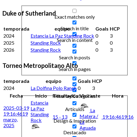
Duke of Sutherland
Exact matches only
Search in title
temporada
equipo
Goals
HCP
2024
Estancia La Paz Standing Rock
0
3
Search in content
2025
Standing Rock
0
0
2026
Standing Rock
0
3
Search in posts
Torneo Metropolitano Alto
Search in pages
temporada
equipo
Goals
HCP
2024
La Dolfina Polo Ranch
0
3
Fecha
Inicio
Resultados
Visitante
Hora
Filter by Categories
Estancia
2025-03-19
La Paz
Artículos
La
19:16:46
19
Standing
Matera /
15 - 13
19:16:46
19:16
marzo,
Rock
Design & Inspiration
La
2025
Aguada
Destacado