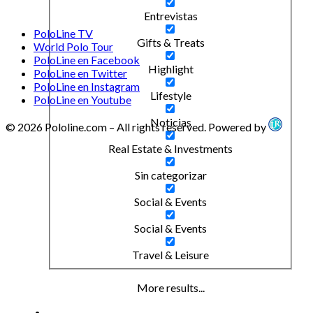
Entrevistas
PoloLine TV
Gifts & Treats
World Polo Tour
PoloLine en Facebook
Highlight
PoloLine en Twitter
PoloLine en Instagram
Lifestyle
PoloLine en Youtube
Noticias
© 2026 Pololine.com – All rights reserved. Powered by
Real Estate & Investments
Sin categorizar
Social & Events
Social & Events
Travel & Leisure
More results...