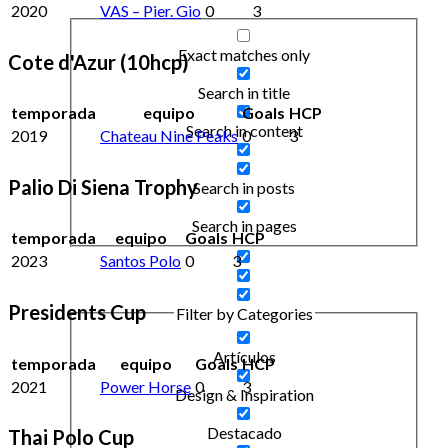
2020
VAS – Pier. Gio
0
3
Exact matches only
Cote d'Azur (10hcp)
Search in title
temporada
equipo
Goals
HCP
Search in content
2019
Chateau Nine Peaks
0
3
Palio Di Siena Trophy
Search in posts
Search in pages
temporada
equipo
Goals
HCP
2023
Santos Polo
0
3
Presidents Cup
Filter by Categories
Artículos
temporada
equipo
Goals
HCP
2021
Power Horse
0
3
Design & Inspiration
Destacado
Thai Polo Cup