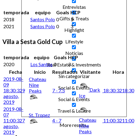
Entrevistas
temporada
equipo
Goals
HCP
Gifts & Treats
2018
Santos Polo
0
3
2021
Santos Polo
0
3
Highlight
Villa a Sesta Gold Cup
Lifestyle
Noticias
temporada
equipo
Goals
HCP
2020
Los Santos
0
3
Real Estate & Investments
Fecha
Inicio
Resultados
Visitante
Hora
Sin categorizar
2019-08-
Chateau
09
Nine
Social & Events
Dark
18:30:32
9
7 - 7.5
18:30:32
18:30
Peaks
Ice
agosto,
Social & Events
2019
2019-08-
Travel & Leisure
07
St. Tropez
Chateau
11:00:32
7
4 - 7
11:00:32
11:00
More results...
Nine
agosto,
Peaks
2019