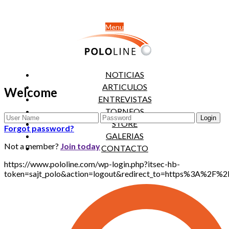
Menu
NOTICIAS
ARTICULOS
Welcome
ENTREVISTAS
TORNEOS
STORE
Forgot password?
GALERIAS
Not a member?
Join today
CONTACTO
https://www.pololine.com/wp-login.php?itsec-hb-
token=sajt_polo&action=logout&redirect_to=https%3A%2F