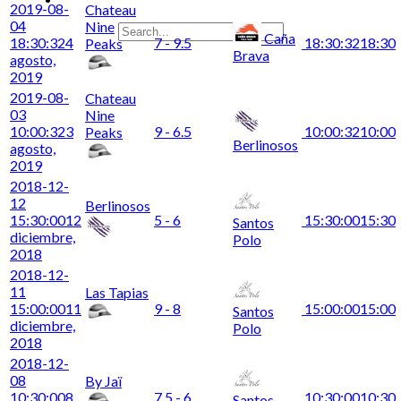
2019-08-
Chateau
04
Nine
Caña
18:30:32
4
7 - 9.5
18:30:32
18:30
Peaks
Brava
agosto,
2019
2019-08-
Chateau
03
Nine
10:00:32
3
9 - 6.5
10:00:32
10:00
Peaks
Berlinosos
agosto,
2019
2018-12-
12
Berlinosos
15:30:00
12
5 - 6
15:30:00
15:30
Santos
diciembre,
Polo
2018
2018-12-
11
Las Tapias
15:00:00
11
9 - 8
15:00:00
15:00
Santos
diciembre,
Polo
2018
2018-12-
08
By Jaï
10:30:00
8
7.5 - 6
10:30:00
10:30
Santos