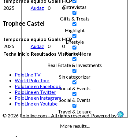
temporada
equipo
Goals
HCP
Entrevistas
2025
Audaz
0
0
Gifts & Treats
Trophee Castel
Highlight
temporada
equipo
Goals
HCP
Lifestyle
2025
Audaz
0
0
Noticias
Fecha
Inicio
Resultados
Visitante
Hora
Real Estate & Investments
PoloLine TV
Sin categorizar
World Polo Tour
PoloLine en Facebook
Social & Events
PoloLine en Twitter
PoloLine en Instagram
Social & Events
PoloLine en Youtube
Travel & Leisure
© 2026 Pololine.com – All rights reserved. Powered by
More results...