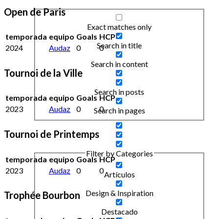
Open de Paris
Exact matches only
temporada
equipo
Goals
HCP
Search in title
2024
Audaz
0
0
Search in content
Tournoi de la Ville
Search in posts
temporada
equipo
Goals
HCP
2023
Audaz
0
0
Search in pages
Tournoi de Printemps
Filter by Categories
temporada
equipo
Goals
HCP
2023
Audaz
0
0
Artículos
Design & Inspiration
Trophée Bourbon
Destacado