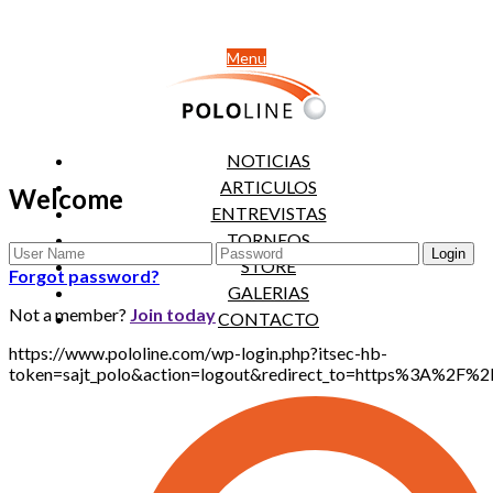
Menu
NOTICIAS
ARTICULOS
Welcome
ENTREVISTAS
TORNEOS
STORE
Forgot password?
GALERIAS
Not a member?
Join today
CONTACTO
https://www.pololine.com/wp-login.php?itsec-hb-
token=sajt_polo&action=logout&redirect_to=https%3A%2F