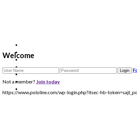
Welcome
F
Not a member?
Join today
https://www.pololine.com/wp-login.php?itsec-hb-token=sa