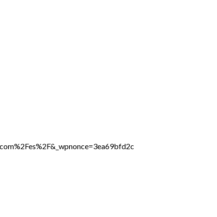
ine.com%2Fes%2F&_wpnonce=3ea69bfd2c