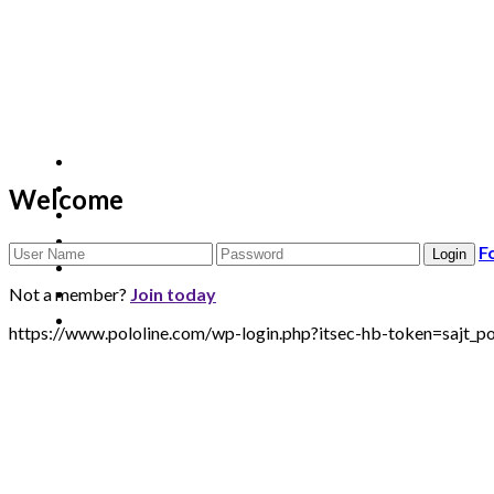
Welcome
F
Not a member?
Join today
https://www.pololine.com/wp-login.php?itsec-hb-token=sa