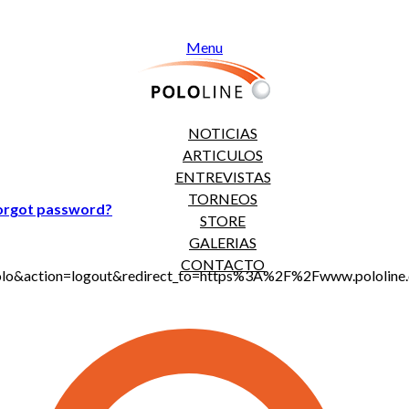
Menu
NOTICIAS
ARTICULOS
ENTREVISTAS
TORNEOS
orgot password?
STORE
GALERIAS
CONTACTO
jt_polo&action=logout&redirect_to=https%3A%2F%2Fwww.polol