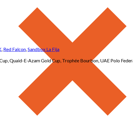
K
,
Red Falcon
,
Sandbox La Fija
s Cup, Quaid-E-Azam Gold Cup, Trophée Bourbon, UAE Polo Feder