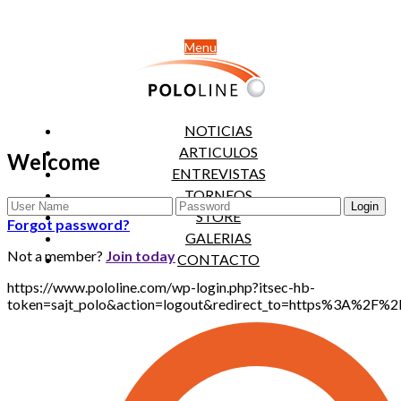
Menu
NOTICIAS
ARTICULOS
Welcome
ENTREVISTAS
TORNEOS
STORE
Forgot password?
GALERIAS
Not a member?
Join today
CONTACTO
https://www.pololine.com/wp-login.php?itsec-hb-
token=sajt_polo&action=logout&redirect_to=https%3A%2F