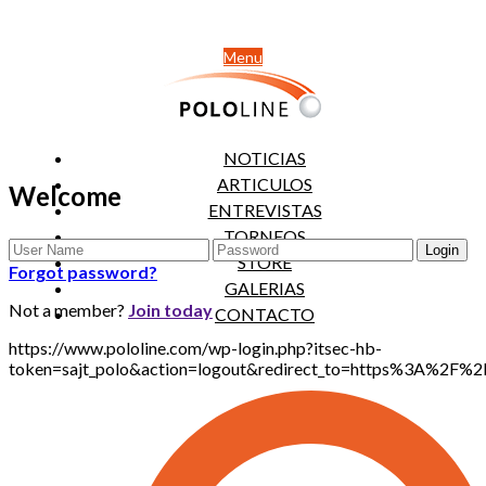
Menu
NOTICIAS
ARTICULOS
Welcome
ENTREVISTAS
TORNEOS
STORE
Forgot password?
GALERIAS
Not a member?
Join today
CONTACTO
https://www.pololine.com/wp-login.php?itsec-hb-
token=sajt_polo&action=logout&redirect_to=https%3A%2F