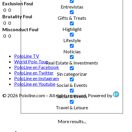
Exclusion Foul
Entrevistas
0
0
Brutality Foul
Gifts & Treats
0
0
Highlight
Misconduct Foul
0
0
Lifestyle
Noticias
PoloLine TV
World Polo Tour
Real Estate & Investments
PoloLine en Facebook
PoloLine en Twitter
Sin categorizar
PoloLine en Instagram
PoloLine en Youtube
Social & Events
© 2026 Pololine.com – All rights reserved. Powered by
Social & Events
Travel & Leisure
More results...