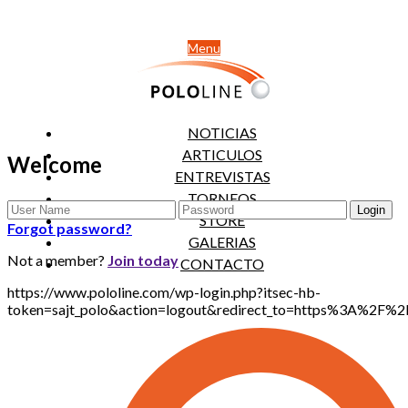
Menu
NOTICIAS
ARTICULOS
Welcome
ENTREVISTAS
TORNEOS
STORE
Forgot password?
GALERIAS
Not a member?
Join today
CONTACTO
https://www.pololine.com/wp-login.php?itsec-hb-
token=sajt_polo&action=logout&redirect_to=https%3A%2F