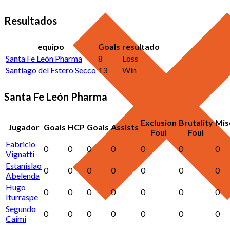
Resultados
equipo
Goals
resultado
Santa Fe León Pharma
8
Loss
Santiago del Estero Secco
13
Win
Santa Fe León Pharma
Exclusion
Brutality
Mis
Jugador
Goals
HCP
Goals
Assists
Foul
Foul
Fabricio
0
0
0
0
0
0
0
Vignatti
Estanislao
0
0
0
0
0
0
0
Abelenda
Hugo
0
0
0
0
0
0
0
Iturraspe
Segundo
0
0
0
0
0
0
0
Caimi