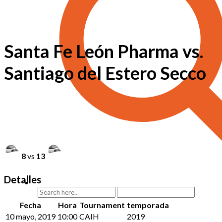
Santa Fe León Pharma vs.
Santiago del Estero Secco
8
vs
13
Detalles
Fecha
Hora
Tournament
temporada
10 mayo, 2019
10:00
CAIH
2019