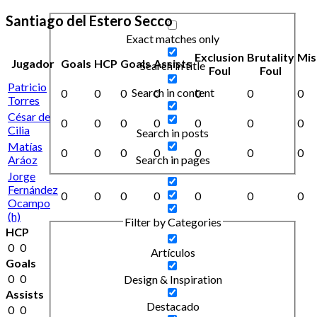
Santiago del Estero Secco
Exact matches only
Exclusion
Brutality
Mis
Jugador
Goals
HCP
Goals
Assists
Search in title
Foul
Foul
Patricio
Search in content
0
0
0
0
0
0
0
Torres
César de
0
0
0
0
0
0
0
Cilia
Search in posts
Matías
0
0
0
0
0
0
0
Aráoz
Search in pages
Jorge
Fernández
0
0
0
0
0
0
0
Ocampo
(h)
Filter by Categories
HCP
0
0
Artículos
Goals
0
0
Design & Inspiration
Assists
Destacado
0
0