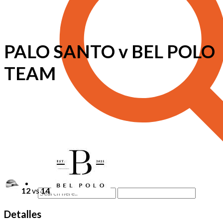
PALO SANTO v BEL POLO
TEAM
12
vs
14
Detalles