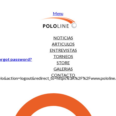
Menu
NOTICIAS
ARTICULOS
ENTREVISTAS
TORNEOS
orgot password?
STORE
GALERIAS
CONTACTO
jt_polo&action=logout&redirect_to=https%3A%2F%2Fwww.polo