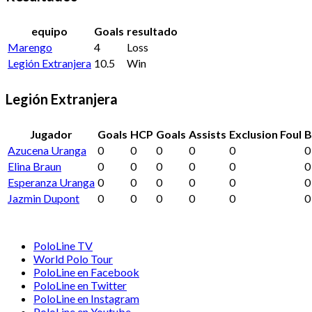
equipo
Goals
resultado
Marengo
4
Loss
Legión Extranjera
10.5
Win
Legión Extranjera
Jugador
Goals
HCP
Goals
Assists
Exclusion Foul
B
Azucena Uranga
0
0
0
0
0
0
Elina Braun
0
0
0
0
0
0
Esperanza Uranga
0
0
0
0
0
0
Jazmin Dupont
0
0
0
0
0
0
PoloLine TV
World Polo Tour
PoloLine en Facebook
PoloLine en Twitter
PoloLine en Instagram
PoloLine en Youtube