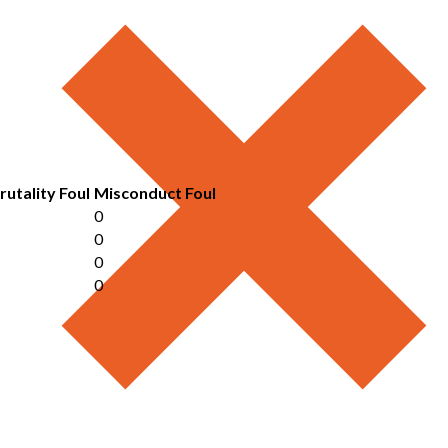
rutality Foul
Misconduct Foul
0
0
0
0