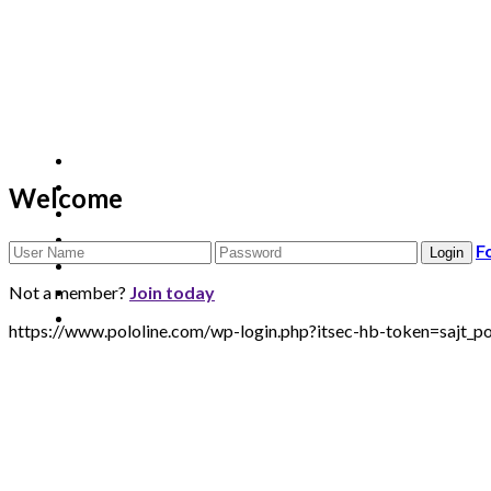
Welcome
F
Not a member?
Join today
https://www.pololine.com/wp-login.php?itsec-hb-token=sa