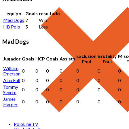
equipo
Goals
resultado
Mad Dogs
7
Win
HB Polo
5
Loss
Mad Dogs
Exclusion
Brutality
Misc
Jugador
Goals
HCP
Goals
Assists
Foul
Foul
F
William
0
0
0
0
0
0
0
Emerson
Alan Fall
0
0
0
0
0
0
0
Tommy
0
0
0
0
0
0
0
Severn
James
0
0
0
0
0
0
0
Harper
PoloLine TV